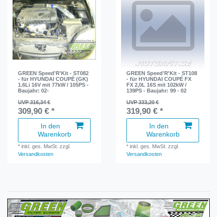
GREEN Speed'R'Kit - ST082
GREEN Speed'R'Kit - ST108
- für HYUNDAI COUPÉ (GK)
- für HYUNDAI COUPÉ FX
1.6Li 16V mit 77kW / 105PS -
FX 2,0L 16S mit 102kW /
Baujahr: 02-
139PS - Baujahr: 99 - 02
UVP 316,34 €
UVP 333,20 €
309,90 € *
319,90 € *
In den
In den
Warenkorb
Warenkorb
*
inkl. ges. MwSt.
zzgl.
*
inkl. ges. MwSt.
zzgl.
Versandkosten
Versandkosten