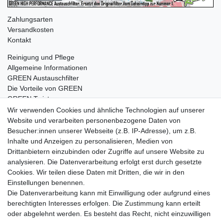
Zahlungsarten
Versandkosten
Kontakt
Reinigung und Pflege
Allgemeine Informationen
GREEN Austauschfilter
Die Vorteile von GREEN
GREEN Twister
Wir verwenden Cookies und ähnliche Technologien auf unserer
Website und verarbeiten personenbezogene Daten von
Besucher:innen unserer Webseite (z.B. IP-Adresse), um z.B.
Impressum
Daten­schutz­erklärung
AGB
Inhalte und Anzeigen zu personalisieren, Medien von
Drittanbietern einzubinden oder Zugriffe auf unsere Website zu
analysieren. Die Datenverarbeitung erfolgt erst durch gesetzte
Barrierefreiheitserklärung
Widerrufs­recht
Cookies. Wir teilen diese Daten mit Dritten, die wir in den
Einstellungen benennen.
Die Datenverarbeitung kann mit Einwilligung oder aufgrund eines
Kontakt
Vertrag widerrufen
berechtigten Interesses erfolgen. Die Zustimmung kann erteilt
oder abgelehnt werden. Es besteht das Recht, nicht einzuwilligen