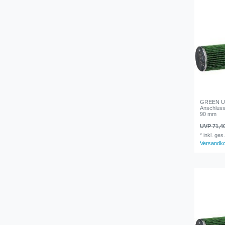
GREEN Uni
Anschluss
90 mm
UVP 71,4
*
inkl. ges
Versandk