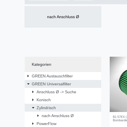
nach Anschluss Ø
Kategorien
GREEN Austauschfilter
GREEN Universalfilter
Anschluss Ø -> Suche
Konisch
Zylindrisch
nach Anschluss Ø
B1.57EX 
Bombardie
PowerFlow