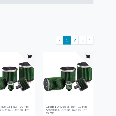
1
2
3
versal Filter - 10 mm
GREEN Universal Filter - 10 mm
, D2= 50 , D3= 50 , H=
Anschluss, D2= 50 , D3= 50 , H=
40 mm