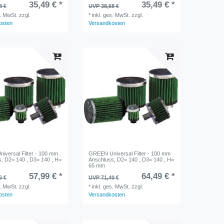
35,49 € *
35,49 € *
8 €
UVP 38,68 €
s. MwSt.
zzgl.
*
inkl. ges. MwSt.
zzgl.
osten
Versandkosten
versal Filter - 100 mm
GREEN Universal Filter - 100 mm
, D2= 140 , D3= 140 , H=
Anschluss, D2= 140 , D3= 140 , H=
65 mm
57,99 € *
64,49 € *
6 €
UVP 71,40 €
s. MwSt.
zzgl.
*
inkl. ges. MwSt.
zzgl.
osten
Versandkosten