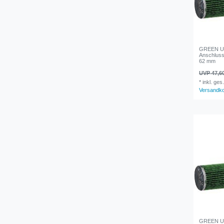
GREEN Uni
Anschluss
62 mm
UVP 47,6
*
inkl. ges
Versandk
GREEN Uni