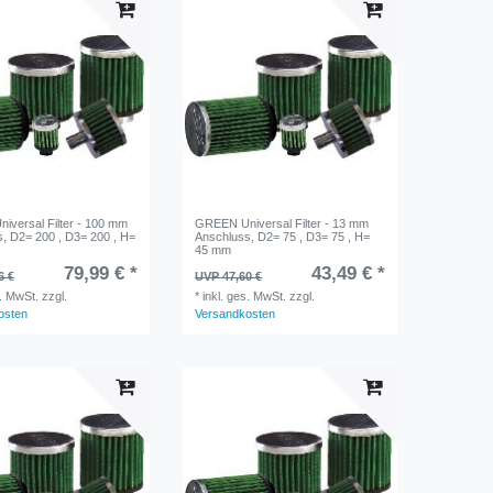
versal Filter - 100 mm
GREEN Universal Filter - 13 mm
, D2= 200 , D3= 200 , H=
Anschluss, D2= 75 , D3= 75 , H=
45 mm
79,99 € *
43,49 € *
6 €
UVP 47,60 €
s. MwSt.
zzgl.
*
inkl. ges. MwSt.
zzgl.
osten
Versandkosten