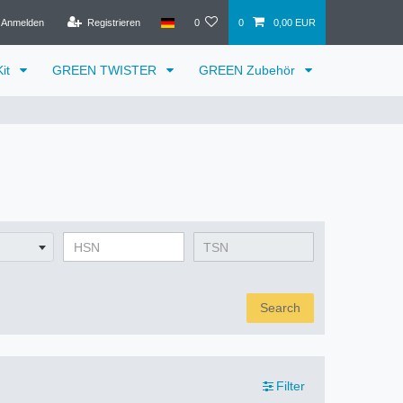
Anmelden
Registrieren
0
0
0,00 EUR
it
GREEN TWISTER
GREEN Zubehör
Search
Filter