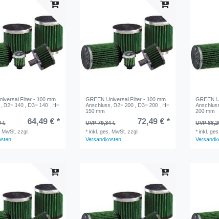
versal Filter - 100 mm
GREEN Universal Filter - 100 mm
GREEN Uni
, D2= 140 , D3= 140 , H=
Anschluss, D2= 200 , D3= 200 , H=
Anschluss
150 mm
200 mm
64,49 € *
72,49 € *
0 €
UVP 79,34 €
UVP 88,2
. MwSt.
zzgl.
*
inkl. ges. MwSt.
zzgl.
*
inkl. ge
osten
Versandkosten
Versandk