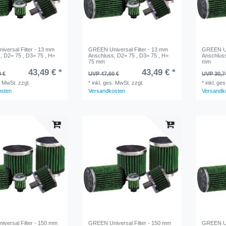
versal Filter - 13 mm
GREEN Universal Filter - 13 mm
GREEN Uni
, D2= 75 , D3= 75 , H=
Anschluss, D2= 75 , D3= 75 , H=
Anschluss
75 mm
mm
43,49 € *
43,49 € *
0 €
UVP 47,60 €
UVP 30,7
. MwSt.
zzgl.
*
inkl. ges. MwSt.
zzgl.
*
inkl. ge
osten
Versandkosten
Versandk
versal Filter - 150 mm
GREEN Universal Filter - 150 mm
GREEN Uni