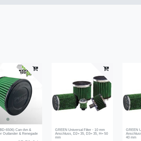
(BD-6506) Can-Am &
GREEN Universal Filter - 10 mm
GREEN Uni
r Outlander & Renegade
Anschluss, D2= 35, D3= 35, H= 50
Anschluss
mm
40 mm