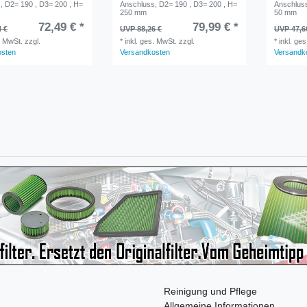
, D2= 190 , D3= 200 , H=
Anschluss, D2= 190 , D3= 200 , H=
Anschluss
250 mm
50 mm
72,49 € *
79,99 € *
4 €
UVP 88,26 €
UVP 47,6
. MwSt.
zzgl.
*
inkl. ges. MwSt.
zzgl.
*
inkl. ge
osten
Versandkosten
Versandk
Reinigung und Pflege
Allgemeine Informationen