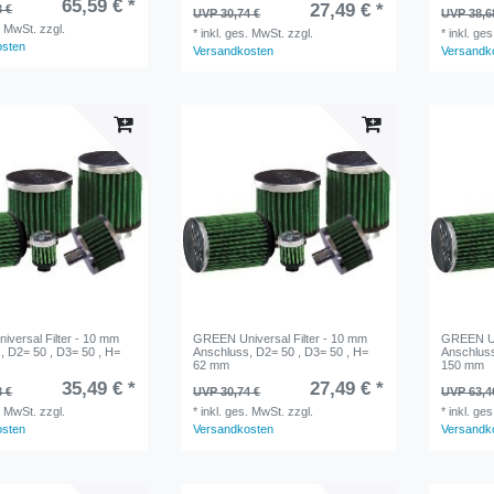
65,59 € *
27,49 € *
3 €
UVP 30,74 €
UVP 38,6
. MwSt.
zzgl.
*
inkl. ges. MwSt.
zzgl.
*
inkl. ge
osten
Versandkosten
Versandk
versal Filter - 10 mm
GREEN Universal Filter - 10 mm
GREEN Uni
, D2= 50 , D3= 50 , H=
Anschluss, D2= 50 , D3= 50 , H=
Anschluss
62 mm
150 mm
35,49 € *
27,49 € *
8 €
UVP 30,74 €
UVP 63,4
. MwSt.
zzgl.
*
inkl. ges. MwSt.
zzgl.
*
inkl. ge
osten
Versandkosten
Versandk