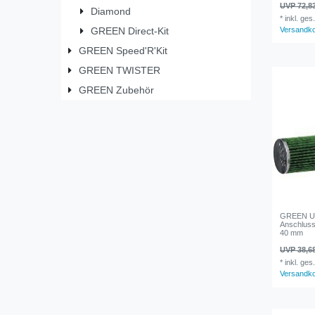
UVP 72,8
Diamond
*
inkl. ges
GREEN Direct-Kit
Versandk
GREEN Speed'R'Kit
GREEN TWISTER
GREEN Zubehör
GREEN Uni
Anschluss
40 mm
UVP 38,6
*
inkl. ges
Versandk