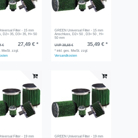
versal Filter - 15 mm
GREEN Universal Filter - 15 mm
, D2= 35, D3= 35, H= 50
Anschluss, D2= 50 , D3= 50 , H=
50 mm
27,49 € *
35,49 € *
4 €
UVP 38,68 €
s. MwSt.
zzgl.
*
inkl. ges. MwSt.
zzgl.
osten
Versandkosten
versal Filter - 19 mm
GREEN Universal Filter - 19 mm