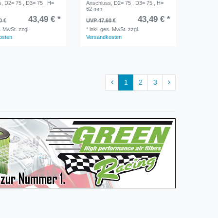
, D2= 75 , D3= 75 , H=
Anschluss, D2= 75 , D3= 75 , H=
62 mm
43,49 € *
43,49 € *
0 €
UVP 47,60 €
s. MwSt.
zzgl.
*
inkl. ges. MwSt.
zzgl.
osten
Versandkosten
1
2
3