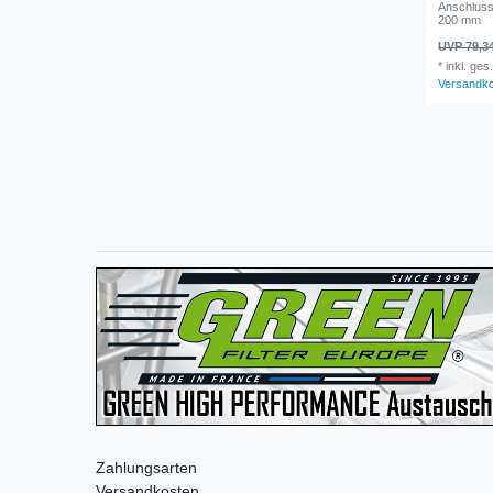
Anschluss
200 mm
UVP 79,3
*
inkl. ges
Versandk
Zahlungsarten
Versandkosten