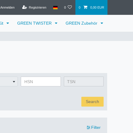
Anmelden
Registrieren
0
0
0,00 EUR
it
GREEN TWISTER
GREEN Zubehör
Search
Filter