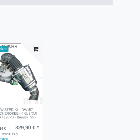
aket
ISTER-Kit - DW157 -
 CHEROKEE - 4,0L i (XJ)
 / 178PS - Baujahr: 95 -
329,90 € *
14 €
s. MwSt.
zzgl.
osten