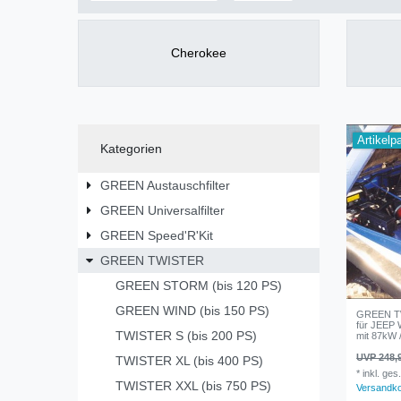
Cherokee
Artikelp
Kategorien
GREEN Austauschfilter
GREEN Universalfilter
GREEN Speed'R'Kit
GREEN TWISTER
GREEN STORM (bis 120 PS)
GREEN WIND (bis 150 PS)
GREEN TW
für JEEP 
TWISTER S (bis 200 PS)
mit 87kW 
UVP 248,
TWISTER XL (bis 400 PS)
*
inkl. ges
TWISTER XXL (bis 750 PS)
Versandk