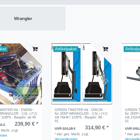
Wrangler
aket
Artikelpaket
Artikelp
ISTER-Kit - DW050 -
GREEN TWISTER-Kit - DW139 -
GREEN TW
WRANGLER - 2,5L i (TJ)
für JEEP WRANGLER - 2,5L i (YJ)
für JEEP
/ 118PS - Baujahr: ab 96
mit 76kW / 103PS - Baujahr: 88 -
mit 131kW
91
01
239,90 € *
91 €
314,90 € *
UVP 324,28 €
UVP 340,
. MwSt.
zzgl.
*
inkl. ges. MwSt.
zzgl.
*
inkl. ge
osten
Versandkosten
Versandk