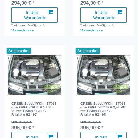
294,90 € *
294,90 € *
In den
In den
Warenkorb
Warenkorb
*
inkl. ges. MwSt.
zzgl.
*
inkl. ges. MwSt.
zzgl.
Versandkosten
Versandkosten
Artikelpaket
Artikelpaket
GREEN Speed'R'Kit - ST038
GREEN Speed'R'Kit - ST038
- für OPEL CALIBRA 2.5L i
- für OPEL VECTRA 2,5L V6
V6 mit 125kW / 170PS -
mit 125kW / 170PS -
Baujahr: 93 - 97
Baujahr: 93 - 95
UVP 440,06 €
UVP 440,06 €
396,09 € *
396,09 € *
In den
In den