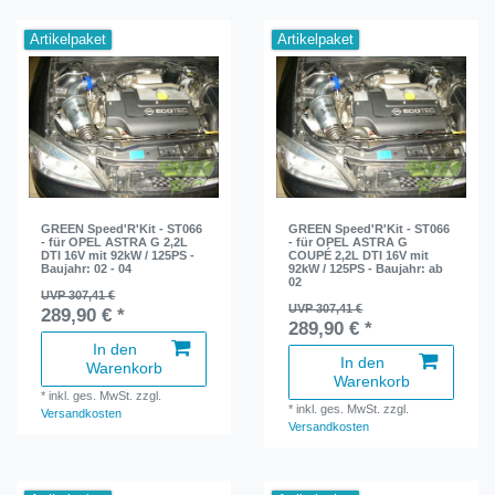
Artikelpaket
Artikelpaket
GREEN Speed'R'Kit - ST066
GREEN Speed'R'Kit - ST066
- für OPEL ASTRA G 2,2L
- für OPEL ASTRA G
DTI 16V mit 92kW / 125PS -
COUPÉ 2,2L DTI 16V mit
Baujahr: 02 - 04
92kW / 125PS - Baujahr: ab
02
UVP 307,41 €
UVP 307,41 €
289,90 € *
289,90 € *
In den
In den
Warenkorb
Warenkorb
*
inkl. ges. MwSt.
zzgl.
*
inkl. ges. MwSt.
zzgl.
Versandkosten
Versandkosten