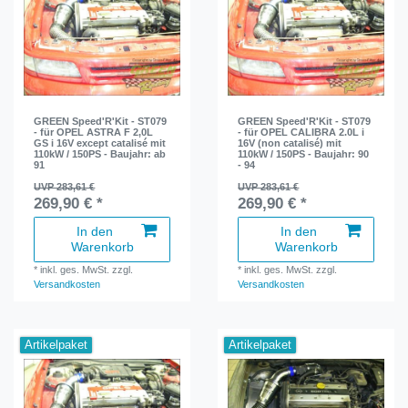
GREEN Speed'R'Kit - ST079
GREEN Speed'R'Kit - ST079
- für OPEL ASTRA F 2,0L
- für OPEL CALIBRA 2.0L i
GS i 16V except catalisé mit
16V (non catalisé) mit
110kW / 150PS - Baujahr: ab
110kW / 150PS - Baujahr: 90
91
- 94
UVP 283,61 €
UVP 283,61 €
269,90 € *
269,90 € *
In den
In den
Warenkorb
Warenkorb
*
inkl. ges. MwSt.
zzgl.
*
inkl. ges. MwSt.
zzgl.
Versandkosten
Versandkosten
Artikelpaket
Artikelpaket