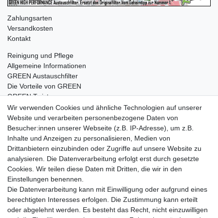
Zahlungsarten
Versandkosten
Kontakt
Reinigung und Pflege
Allgemeine Informationen
GREEN Austauschfilter
Die Vorteile von GREEN
GREEN Twister
Wir verwenden Cookies und ähnliche Technologien auf unserer
Website und verarbeiten personenbezogene Daten von
Besucher:innen unserer Webseite (z.B. IP-Adresse), um z.B.
Impressum
Daten­schutz­erklärung
AGB
Inhalte und Anzeigen zu personalisieren, Medien von
Drittanbietern einzubinden oder Zugriffe auf unsere Website zu
analysieren. Die Datenverarbeitung erfolgt erst durch gesetzte
Barrierefreiheitserklärung
Widerrufs­recht
Cookies. Wir teilen diese Daten mit Dritten, die wir in den
Einstellungen benennen.
Die Datenverarbeitung kann mit Einwilligung oder aufgrund eines
Kontakt
Vertrag widerrufen
berechtigten Interesses erfolgen. Die Zustimmung kann erteilt
oder abgelehnt werden. Es besteht das Recht, nicht einzuwilligen