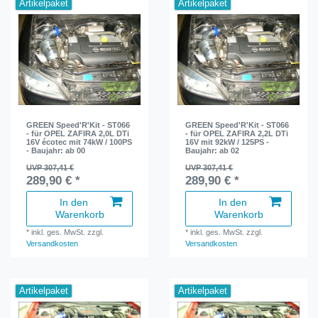
Artikelpaket
Artikelpaket
GREEN Speed'R'Kit - ST066
GREEN Speed'R'Kit - ST066
- für OPEL ZAFIRA 2,0L DTi
- für OPEL ZAFIRA 2,2L DTi
16V écotec mit 74kW / 100PS
16V mit 92kW / 125PS -
- Baujahr: ab 00
Baujahr: ab 02
UVP 307,41 €
UVP 307,41 €
289,90 € *
289,90 € *
In den
In den
Warenkorb
Warenkorb
*
inkl. ges. MwSt.
zzgl.
*
inkl. ges. MwSt.
zzgl.
Versandkosten
Versandkosten
Artikelpaket
Artikelpaket