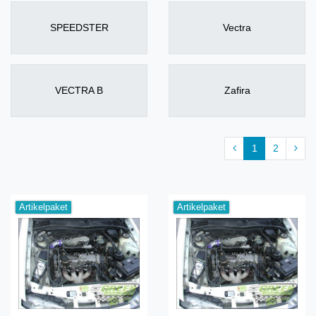
SPEEDSTER
Vectra
VECTRA B
Zafira
1
2
Artikelpaket
Artikelpaket