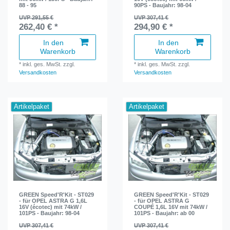
88 - 95
90PS - Baujahr: 98-04
UVP 291,55 €
UVP 307,41 €
262,40 € *
294,90 € *
In den
In den
Warenkorb
Warenkorb
*
inkl. ges. MwSt.
zzgl.
*
inkl. ges. MwSt.
zzgl.
Versandkosten
Versandkosten
Artikelpaket
Artikelpaket
GREEN Speed'R'Kit - ST029
GREEN Speed'R'Kit - ST029
- für OPEL ASTRA G 1,6L
- für OPEL ASTRA G
16V (écotec) mit 74kW /
COUPÉ 1,6L 16V mit 74kW /
101PS - Baujahr: 98-04
101PS - Baujahr: ab 00
UVP 307,41 €
UVP 307,41 €