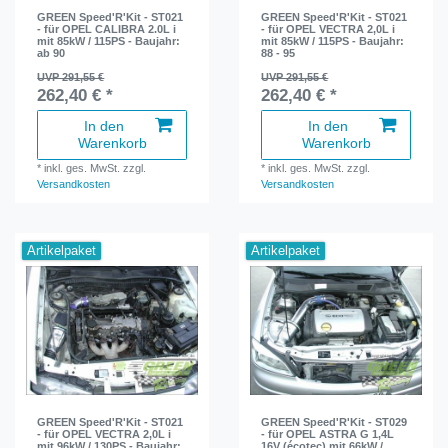
GREEN Speed'R'Kit - ST021
GREEN Speed'R'Kit - ST021
- für OPEL CALIBRA 2.0L i
- für OPEL VECTRA 2,0L i
mit 85kW / 115PS - Baujahr:
mit 85kW / 115PS - Baujahr:
ab 90
88 - 95
UVP 291,55 €
UVP 291,55 €
262,40 € *
262,40 € *
In den
In den
Warenkorb
Warenkorb
*
inkl. ges. MwSt.
zzgl.
*
inkl. ges. MwSt.
zzgl.
Versandkosten
Versandkosten
Artikelpaket
Artikelpaket
GREEN Speed'R'Kit - ST021
GREEN Speed'R'Kit - ST029
- für OPEL VECTRA 2,0L i
- für OPEL ASTRA G 1,4L
mit 96kW / 130PS - Baujahr:
16V (écotec) mit 66kW /