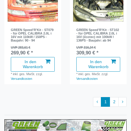
GREEN Speed'R'Kit - ST079
GREEN Speed'R'Kit - ST102
- für OPEL CALIBRA 2.0L i
- für OPEL CALIBRA 2.0L i
16V mit 110kW / 150PS -
16V (écotec) mit 100kW /
Baujahr: 90 - 94
136PS - Baujahr: ab 94
UVP 283,61 €
UVP 316,34 €
269,90 € *
309,90 € *
In den
In den
Warenkorb
Warenkorb
*
inkl. ges. MwSt.
zzgl.
*
inkl. ges. MwSt.
zzgl.
Versandkosten
Versandkosten
1
2