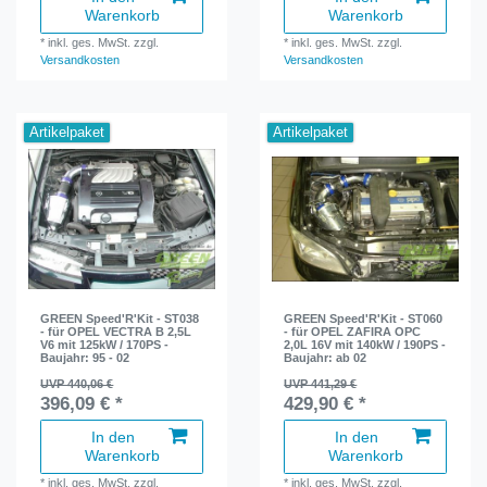
Warenkorb
Warenkorb
*
inkl. ges. MwSt.
zzgl.
*
inkl. ges. MwSt.
zzgl.
Versandkosten
Versandkosten
Artikelpaket
Artikelpaket
GREEN Speed'R'Kit - ST038
GREEN Speed'R'Kit - ST060
- für OPEL VECTRA B 2,5L
- für OPEL ZAFIRA OPC
V6 mit 125kW / 170PS -
2,0L 16V mit 140kW / 190PS -
Baujahr: 95 - 02
Baujahr: ab 02
UVP 440,06 €
UVP 441,29 €
396,09 € *
429,90 € *
In den
In den
Warenkorb
Warenkorb
*
inkl. ges. MwSt.
zzgl.
*
inkl. ges. MwSt.
zzgl.