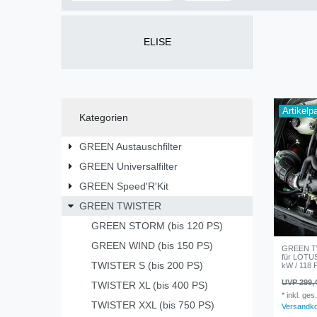
ELISE
Artikelp
Kategorien
GREEN Austauschfilter
GREEN Universalfilter
GREEN Speed'R'Kit
GREEN TWISTER
GREEN STORM (bis 120 PS)
GREEN WIND (bis 150 PS)
GREEN TW
für LOTUS
TWISTER S (bis 200 PS)
kW / 118 P
UVP 299,
TWISTER XL (bis 400 PS)
*
inkl. ges
TWISTER XXL (bis 750 PS)
Versandk