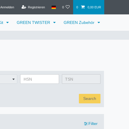
Anmelden
Registrieren
0
0
0,00 EUR
it
GREEN TWISTER
GREEN Zubehör
Search
Filter