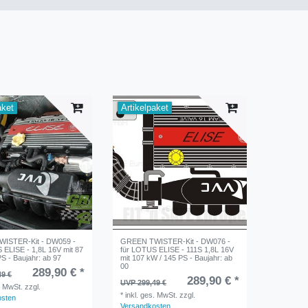
aket
Artikelpaket
ISTER-Kit - DW059 -
GREEN TWISTER-Kit - DW076 -
 ELISE - 1,8L 16V mit 87
für LOTUS ELISE - 111S 1,8L 16V
S - Baujahr: ab 97
mit 107 kW / 145 PS - Baujahr: ab
00
289,90 € *
49 €
289,90 € *
UVP 299,49 €
. MwSt.
zzgl.
*
inkl. ges. MwSt.
zzgl.
osten
Versandkosten