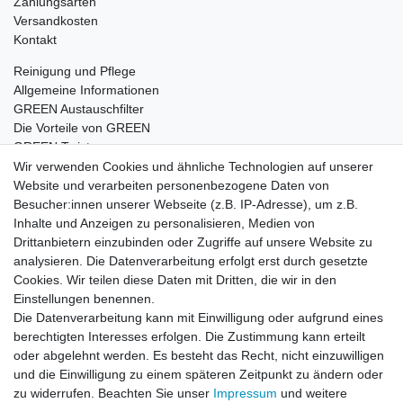
Zahlungsarten
Versandkosten
Kontakt
Reinigung und Pflege
Allgemeine Informationen
GREEN Austauschfilter
Die Vorteile von GREEN
GREEN Twister
Wir verwenden Cookies und ähnliche Technologien auf unserer
Website und verarbeiten personenbezogene Daten von
Besucher:innen unserer Webseite (z.B. IP-Adresse), um z.B.
Impressum
Daten­schutz­erklärung
AGB
Inhalte und Anzeigen zu personalisieren, Medien von
Drittanbietern einzubinden oder Zugriffe auf unsere Website zu
analysieren. Die Datenverarbeitung erfolgt erst durch gesetzte
Barrierefreiheitserklärung
Widerrufs­recht
Cookies. Wir teilen diese Daten mit Dritten, die wir in den
Einstellungen benennen.
Die Datenverarbeitung kann mit Einwilligung oder aufgrund eines
Kontakt
Vertrag widerrufen
berechtigten Interesses erfolgen. Die Zustimmung kann erteilt
oder abgelehnt werden. Es besteht das Recht, nicht einzuwilligen
und die Einwilligung zu einem späteren Zeitpunkt zu ändern oder
zu widerrufen. Beachten Sie unser
Impressum
und weitere
© Copyright 2026 | Alle Rechte vorbehalten.