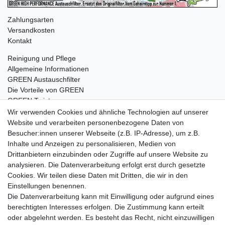
Zahlungsarten
Versandkosten
Kontakt
Reinigung und Pflege
Allgemeine Informationen
GREEN Austauschfilter
Die Vorteile von GREEN
GREEN Twister
Wir verwenden Cookies und ähnliche Technologien auf unserer
Website und verarbeiten personenbezogene Daten von
Besucher:innen unserer Webseite (z.B. IP-Adresse), um z.B.
Impressum
Daten­schutz­erklärung
AGB
Inhalte und Anzeigen zu personalisieren, Medien von
Drittanbietern einzubinden oder Zugriffe auf unsere Website zu
analysieren. Die Datenverarbeitung erfolgt erst durch gesetzte
Barrierefreiheitserklärung
Widerrufs­recht
Cookies. Wir teilen diese Daten mit Dritten, die wir in den
Einstellungen benennen.
Die Datenverarbeitung kann mit Einwilligung oder aufgrund eines
Kontakt
Vertrag widerrufen
berechtigten Interesses erfolgen. Die Zustimmung kann erteilt
oder abgelehnt werden. Es besteht das Recht, nicht einzuwilligen