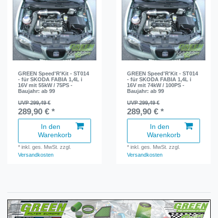
GREEN Speed'R'Kit - ST014
GREEN Speed'R'Kit - ST014
- für SKODA FABIA 1,4L i
- für SKODA FABIA 1,4L i
16V mit 55kW / 75PS -
16V mit 74kW / 100PS -
Baujahr: ab 99
Baujahr: ab 99
UVP 299,49 €
UVP 299,49 €
289,90 € *
289,90 € *
In den
In den
Warenkorb
Warenkorb
*
inkl. ges. MwSt.
zzgl.
*
inkl. ges. MwSt.
zzgl.
Versandkosten
Versandkosten