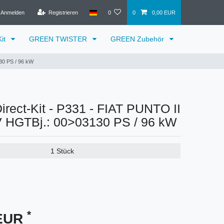
Anmelden
Registrieren
0
0
0,00 EUR
it
GREEN TWISTER
GREEN Zubehör
30 PS / 96 kW
ect-Kit - P331 - FIAT PUNTO II
6V HGTBj.: 00>03130 PS / 96 kW
1 Stück
*
 EUR