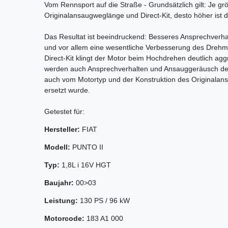
Vom Rennsport auf die Straße - Grundsätzlich gilt: Je gr
Originalansaugweglänge und Direct-Kit, desto höher ist 
Das Resultat ist beeindruckend: Besseres Ansprechverh
und vor allem eine wesentliche Verbesserung des Dreh
Direct-Kit klingt der Motor beim Hochdrehen deutlich agg
werden auch Ansprechverhalten und Ansauggeräusch des 
auch vom Motortyp und der Konstruktion des Originalans
ersetzt wurde.
Getestet für:
Hersteller:
FIAT
Modell:
PUNTO II
Typ:
1,8L i 16V HGT
Baujahr:
00>03
Leistung:
130 PS / 96 kW
Motorcode:
183 A1 000