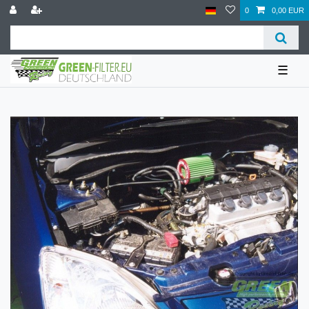
0
0,00 EUR
☰