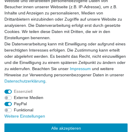
Website und verarbeiten personenbezogene Daten von
Besucher:innen unserer Webseite (z.B. IP-Adresse), um z.B.
Impressum
Daten­schutz­erklärung
AGB
Inhalte und Anzeigen zu personalisieren, Medien von
Drittanbietern einzubinden oder Zugriffe auf unsere Website zu
analysieren. Die Datenverarbeitung erfolgt erst durch gesetzte
Barrierefreiheitserklärung
Widerrufs­recht
Cookies. Wir teilen diese Daten mit Dritten, die wir in den
Einstellungen benennen.
Die Datenverarbeitung kann mit Einwilligung oder aufgrund eines
Kontakt
Vertrag widerrufen
berechtigten Interesses erfolgen. Die Zustimmung kann erteilt
oder abgelehnt werden. Es besteht das Recht, nicht einzuwilligen
und die Einwilligung zu einem späteren Zeitpunkt zu ändern oder
zu widerrufen. Beachten Sie unser
Impressum
und weitere
© Copyright 2026 | Alle Rechte vorbehalten.
Hinweise zur Verwendung personenbezogener Daten in unserer
Daten­schutz­erklärung
.
Essenziell
Externe Medien
PayPal
Funktional
Weitere Einstellungen
Alle akzeptieren