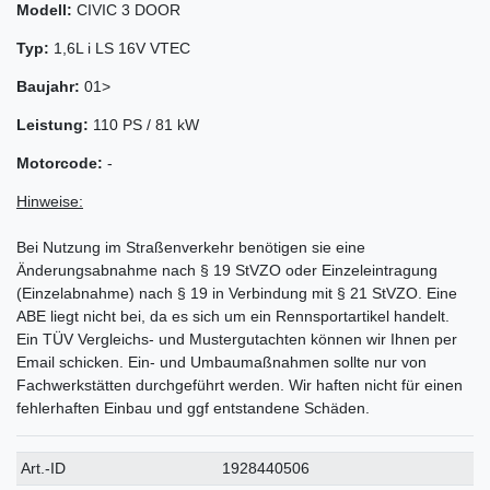
Modell:
CIVIC 3 DOOR
Typ:
1,6L i LS 16V VTEC
Baujahr:
01>
Leistung:
110 PS / 81 kW
Motorcode:
-
Hinweise:
Bei Nutzung im Straßenverkehr benötigen sie eine
Änderungsabnahme nach § 19 StVZO oder Einzeleintragung
(Einzelabnahme) nach § 19 in Verbindung mit § 21 StVZO. Eine
ABE liegt nicht bei, da es sich um ein Rennsportartikel handelt.
Ein TÜV Vergleichs- und Mustergutachten können wir Ihnen per
Email schicken. Ein- und Umbaumaßnahmen sollte nur von
Fachwerkstätten durchgeführt werden. Wir haften nicht für einen
fehlerhaften Einbau und ggf entstandene Schäden.
Technisches
Wert
Art.-ID
1928440506