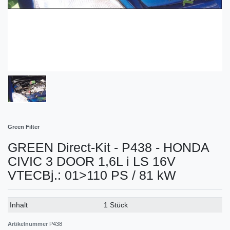
Green Filter
GREEN Direct-Kit - P438 - HONDA
CIVIC 3 DOOR 1,6L i LS 16V
VTECBj.: 01>110 PS / 81 kW
Technisches
Wert
Inhalt
1 Stück
Merkmal
Artikelnummer
P438