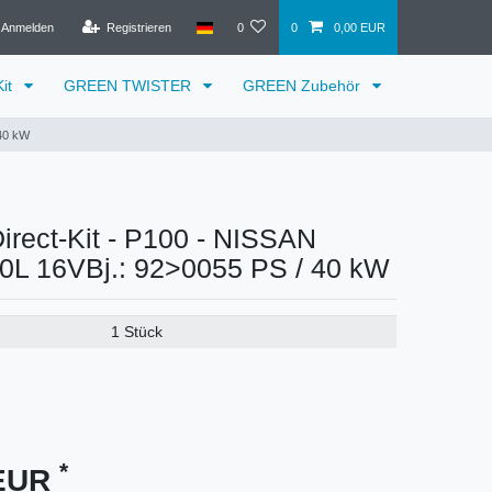
Anmelden
Registrieren
0
0
0,00 EUR
it
GREEN TWISTER
GREEN Zubehör
 40 kW
rect-Kit - P100 - NISSAN
0L 16VBj.: 92>0055 PS / 40 kW
1 Stück
*
 EUR