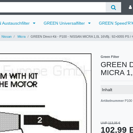
Austauschfilter
GREEN Universalfilter
GREEN Speed'R'K
Nissan
Micra
GREEN Direct-Kit - P100 - NISSAN MICRA 1,0L 16VBj.: 92>0055 PS /
Green Filter
GREEN Di
MICRA 1,
Technisches
Wert
Inhalt
Merkmal
Artikelnummer
P100
UVP 113,05 €
102,99