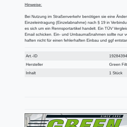
Hinweise:
Bei Nutzung im Straßenverkehr benötigen sie eine Än
Einzeleintragung (Einzelabnahme) nach § 19 in Verbindun
es sich um ein Rennsportartikel handelt. Ein TÜV Vergle
Email schicken. Ein- und Umbaumaßnahmen sollte nur v
haften nicht für einen fehlerhaften Einbau und ggf ents
Technisches
Wert
Art.-ID
1928439
Merkmal
Hersteller
Green Fil
Inhalt
1 Stück