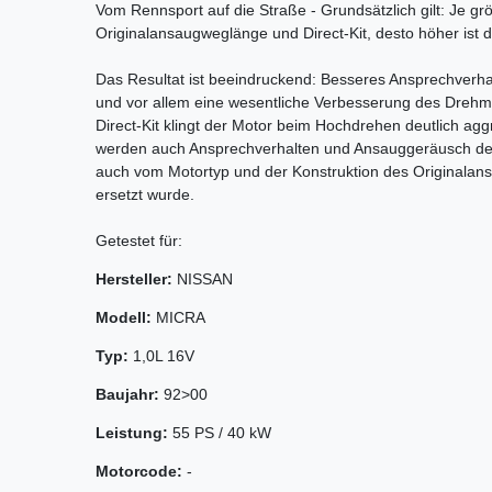
Vom Rennsport auf die Straße - Grundsätzlich gilt: Je gr
Originalansaugweglänge und Direct-Kit, desto höher ist 
Das Resultat ist beeindruckend: Besseres Ansprechverh
und vor allem eine wesentliche Verbesserung des Dreh
Direct-Kit klingt der Motor beim Hochdrehen deutlich agg
werden auch Ansprechverhalten und Ansauggeräusch des 
auch vom Motortyp und der Konstruktion des Originalans
ersetzt wurde.
Getestet für:
Hersteller:
NISSAN
Modell:
MICRA
Typ:
1,0L 16V
Baujahr:
92>00
Leistung:
55 PS / 40 kW
Motorcode:
-