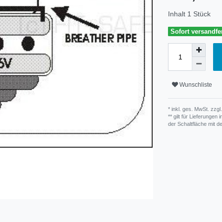
Inhalt
1
Stück
Sofort versandfer
Wunschliste
* inkl. ges. MwSt. zzgl.
** gilt für Lieferunge
der Schaltfläche mit 