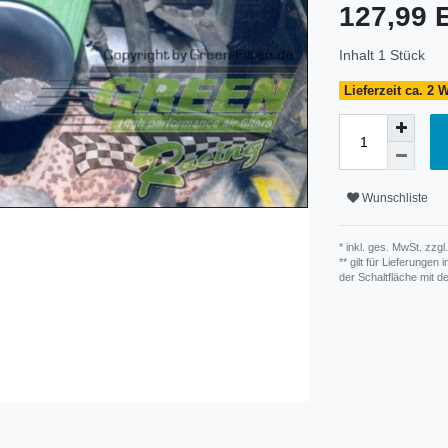
127,99
Inhalt
1
Stück
Lieferzeit ca. 2
Wunschliste
* inkl. ges. MwSt. zzgl.
** gilt für Lieferunge
der Schaltfläche mit 