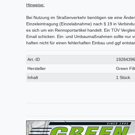
Hinweise:
Bei Nutzung im Straßenverkehr benötigen sie eine Än
Einzeleintragung (Einzelabnahme) nach § 19 in Verbindun
es sich um ein Rennsportartikel handelt. Ein TÜV Vergle
Email schicken. Ein- und Umbaumaßnahmen sollte nur v
haften nicht für einen fehlerhaften Einbau und ggf ents
Technisches
Wert
Art.-ID
1928439
Merkmal
Hersteller
Green Fil
Inhalt
1 Stück