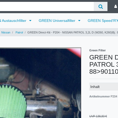
Austauschfilter
GREEN Universalfilter
GREEN Speed'R'K
Nissan
Patrol
GREEN Direct-Kit - P204 - NISSAN PATROL 3,2L D (W260, K260)Bj.: 
Green Filter
GREEN Di
PATROL 3
88>90110
Technisches
Wert
Inhalt
Merkmal
Artikelnummer
P204
UVP 139,83 €