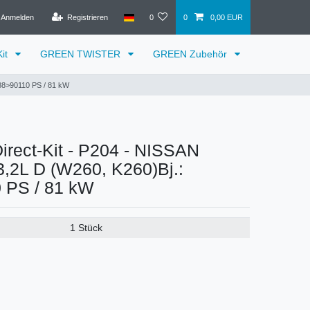
Anmelden
Registrieren
0
0
0,00 EUR
it
GREEN TWISTER
GREEN Zubehör
88>90110 PS / 81 kW
rect-Kit - P204 - NISSAN
,2L D (W260, K260)Bj.:
 PS / 81 kW
1 Stück