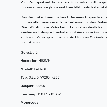
Vom Rennsport auf die Straße - Grundsätzlich gilt: Je gr
Originalansaugweglänge und Direct-Kit, desto höher ist 
Das Resultat ist beeindruckend: Besseres Ansprechverh
und vor allem eine wesentliche Verbesserung des Dreh
Direct-Kit klingt der Motor beim Hochdrehen deutlich agg
werden auch Ansprechverhalten und Ansauggeräusch des 
auch vom Motortyp und der Konstruktion des Originalans
ersetzt wurde.
Getestet für:
Hersteller:
NISSAN
Modell:
PATROL
Typ:
3,2L D (W260, K260)
Baujahr:
88>90
Leistung:
110 PS / 81 kW
Motorcode:
-