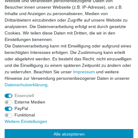
Website und verarbeiten personenbezogene Daten von
Besucher:innen unserer Webseite (z.B. IP-Adresse), um z.B.
Impressum
Daten­schutz­erklärung
AGB
Inhalte und Anzeigen zu personalisieren, Medien von
Drittanbietern einzubinden oder Zugriffe auf unsere Website zu
analysieren. Die Datenverarbeitung erfolgt erst durch gesetzte
Barrierefreiheitserklärung
Widerrufs­recht
Cookies. Wir teilen diese Daten mit Dritten, die wir in den
Einstellungen benennen.
Die Datenverarbeitung kann mit Einwilligung oder aufgrund eines
Kontakt
Vertrag widerrufen
berechtigten Interesses erfolgen. Die Zustimmung kann erteilt
oder abgelehnt werden. Es besteht das Recht, nicht einzuwilligen
und die Einwilligung zu einem späteren Zeitpunkt zu ändern oder
zu widerrufen. Beachten Sie unser
Impressum
und weitere
© Copyright 2026 | Alle Rechte vorbehalten.
Hinweise zur Verwendung personenbezogener Daten in unserer
Daten­schutz­erklärung
.
Essenziell
Externe Medien
PayPal
Funktional
Weitere Einstellungen
Alle akzeptieren