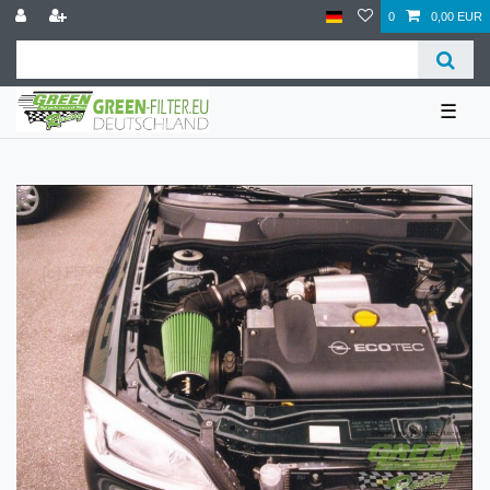
0
0,00 EUR
☰