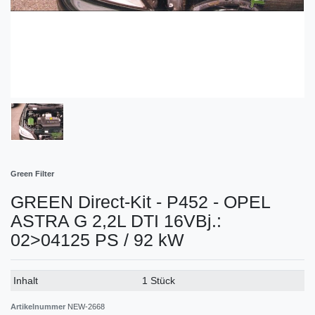
Green Filter
GREEN Direct-Kit - P452 - OPEL
ASTRA G 2,2L DTI 16VBj.:
02>04125 PS / 92 kW
Technisches
Wert
Inhalt
1 Stück
Merkmal
Artikelnummer
NEW-2668