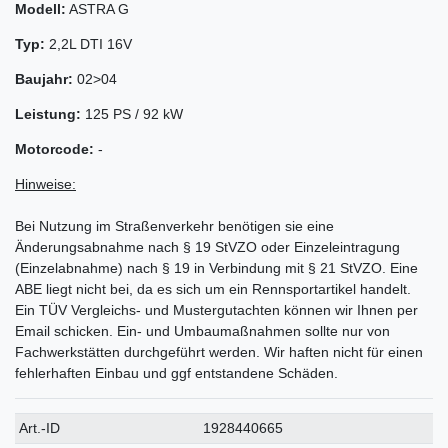
Modell:
ASTRA G
Typ:
2,2L DTI 16V
Baujahr:
02>04
Leistung:
125 PS / 92 kW
Motorcode:
-
Hinweise:
Bei Nutzung im Straßenverkehr benötigen sie eine
Änderungsabnahme nach § 19 StVZO oder Einzeleintragung
(Einzelabnahme) nach § 19 in Verbindung mit § 21 StVZO. Eine
ABE liegt nicht bei, da es sich um ein Rennsportartikel handelt.
Ein TÜV Vergleichs- und Mustergutachten können wir Ihnen per
Email schicken. Ein- und Umbaumaßnahmen sollte nur von
Fachwerkstätten durchgeführt werden. Wir haften nicht für einen
fehlerhaften Einbau und ggf entstandene Schäden.
Technisches
Wert
Art.-ID
1928440665