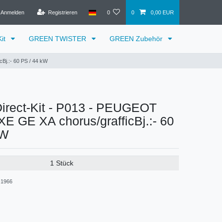
Anmelden
Registrieren
0
0
0,00 EUR
it
GREEN TWISTER
GREEN Zubehör
Bj.:- 60 PS / 44 kW
rect-Kit - P013 - PEUGEOT
XE GE XA chorus/grafficBj.:- 60
kW
1 Stück
1966