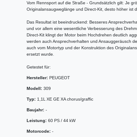
Vom Rennsport auf die Straße - Grundsätzlich gilt: Je gr
Originalansaugweglänge und Direct-Kit, desto höher ist 
Das Resultat ist beeindruckend: Besseres Ansprechverh
und vor allem eine wesentliche Verbesserung des Dreh
Direct-Kit klingt der Motor beim Hochdrehen deutlich agg
werden auch Ansprechverhalten und Ansauggeräusch des 
auch vom Motortyp und der Konstruktion des Originalans
ersetzt wurde.
Getestet für:
Hersteller:
PEUGEOT
Modell:
309
Typ:
1,1L XE GE XA chorus/graffic
Baujahr:
-
Leistung:
60 PS / 44 kW
Motorcode:
-