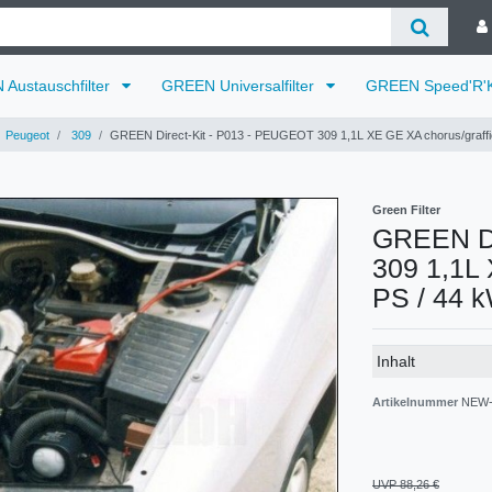
Austauschfilter
GREEN Universalfilter
GREEN Speed'R'K
Peugeot
309
GREEN Direct-Kit - P013 - PEUGEOT 309 1,1L XE GE XA chorus/graffic
Green Filter
GREEN Di
309 1,1L 
PS / 44 
Technisches
Wert
Inhalt
Merkmal
Artikelnummer
NEW-
UVP 88,26 €