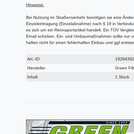
Hinweise:
Bei Nutzung im Straßenverkehr benötigen sie eine Än
Einzeleintragung (Einzelabnahme) nach § 19 in Verbindun
es sich um ein Rennsportartikel handelt. Ein TÜV Vergle
Email schicken. Ein- und Umbaumaßnahmen sollte nur v
haften nicht für einen fehlerhaften Einbau und ggf ents
Technisches
Wert
Art.-ID
1928439
Merkmal
Hersteller
Green Fil
Inhalt
1 Stück