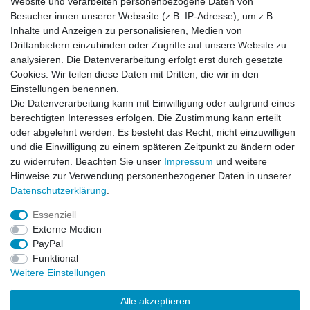
Website und verarbeiten personenbezogene Daten von
Besucher:innen unserer Webseite (z.B. IP-Adresse), um z.B.
Impressum
Daten­schutz­erklärung
AGB
Inhalte und Anzeigen zu personalisieren, Medien von
Drittanbietern einzubinden oder Zugriffe auf unsere Website zu
analysieren. Die Datenverarbeitung erfolgt erst durch gesetzte
Barrierefreiheitserklärung
Widerrufs­recht
Cookies. Wir teilen diese Daten mit Dritten, die wir in den
Einstellungen benennen.
Die Datenverarbeitung kann mit Einwilligung oder aufgrund eines
Kontakt
Vertrag widerrufen
berechtigten Interesses erfolgen. Die Zustimmung kann erteilt
oder abgelehnt werden. Es besteht das Recht, nicht einzuwilligen
und die Einwilligung zu einem späteren Zeitpunkt zu ändern oder
zu widerrufen. Beachten Sie unser
Impressum
und weitere
© Copyright 2026 | Alle Rechte vorbehalten.
Hinweise zur Verwendung personenbezogener Daten in unserer
Daten­schutz­erklärung
.
Essenziell
Externe Medien
PayPal
Funktional
Weitere Einstellungen
Alle akzeptieren