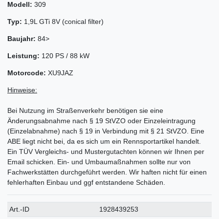
Modell:
309
Typ:
1,9L GTi 8V (conical filter)
Baujahr:
84>
Leistung:
120 PS / 88 kW
Motorcode:
XU9JAZ
Hinweise:
Bei Nutzung im Straßenverkehr benötigen sie eine
Änderungsabnahme nach § 19 StVZO oder Einzeleintragung
(Einzelabnahme) nach § 19 in Verbindung mit § 21 StVZO. Eine
ABE liegt nicht bei, da es sich um ein Rennsportartikel handelt.
Ein TÜV Vergleichs- und Mustergutachten können wir Ihnen per
Email schicken. Ein- und Umbaumaßnahmen sollte nur von
Fachwerkstätten durchgeführt werden. Wir haften nicht für einen
fehlerhaften Einbau und ggf entstandene Schäden.
Technisches
Wert
Art.-ID
1928439253