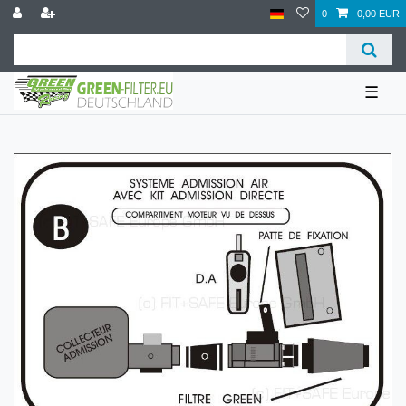
0
0,00 EUR
☰