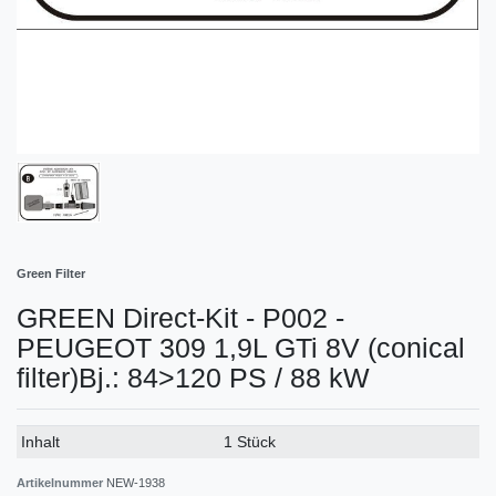
Green Filter
GREEN Direct-Kit - P002 -
PEUGEOT 309 1,9L GTi 8V (conical
filter)Bj.: 84>120 PS / 88 kW
Technisches
Wert
Inhalt
1 Stück
Merkmal
Artikelnummer
NEW-1938