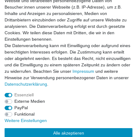
Website und verarbeiten personenbezogene Daten von
Besucher:innen unserer Webseite (z.B. IP-Adresse), um z.B.
Impressum
Daten­schutz­erklärung
AGB
Inhalte und Anzeigen zu personalisieren, Medien von
Drittanbietern einzubinden oder Zugriffe auf unsere Website zu
analysieren. Die Datenverarbeitung erfolgt erst durch gesetzte
Barrierefreiheitserklärung
Widerrufs­recht
Cookies. Wir teilen diese Daten mit Dritten, die wir in den
Einstellungen benennen.
Die Datenverarbeitung kann mit Einwilligung oder aufgrund eines
Kontakt
Vertrag widerrufen
berechtigten Interesses erfolgen. Die Zustimmung kann erteilt
oder abgelehnt werden. Es besteht das Recht, nicht einzuwilligen
und die Einwilligung zu einem späteren Zeitpunkt zu ändern oder
zu widerrufen. Beachten Sie unser
Impressum
und weitere
© Copyright 2026 | Alle Rechte vorbehalten.
Hinweise zur Verwendung personenbezogener Daten in unserer
Daten­schutz­erklärung
.
Essenziell
Externe Medien
PayPal
Funktional
Weitere Einstellungen
Alle akzeptieren