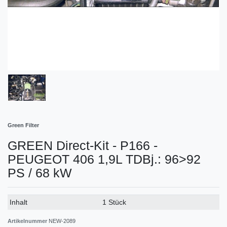
Green Filter
GREEN Direct-Kit - P166 -
PEUGEOT 406 1,9L TDBj.: 96>92
PS / 68 kW
Technisches
Wert
Inhalt
1 Stück
Merkmal
Artikelnummer
NEW-2089