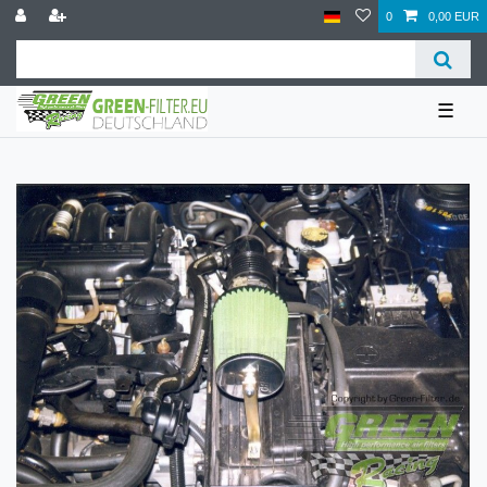
0
0,00 EUR
☰