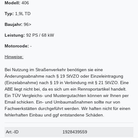
Modell:
406
Typ:
1,9L TD
Baujahr:
96>
Leistung:
92 PS / 68 kW
Motorcode:
-
Hinweise:
Bei Nutzung im Straßenverkehr benötigen sie eine
Änderungsabnahme nach § 19 StVZO oder Einzeleintragung
(Einzelabnahme) nach § 19 in Verbindung mit § 21 StVZO. Eine
ABE liegt nicht bei, da es sich um ein Rennsportartikel handelt.
Ein TÜV Vergleichs- und Mustergutachten können wir Ihnen per
Email schicken. Ein- und Umbaumaßnahmen sollte nur von
Fachwerkstätten durchgeführt werden. Wir haften nicht für einen
fehlerhaften Einbau und ggf entstandene Schäden.
Technisches
Wert
Art.-ID
1928439559