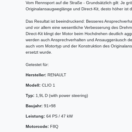
Vom Rennsport auf die Straße - Grundsätzlich gilt: Je gr
Originalansaugweglänge und Direct-Kit, desto höher ist 
Das Resultat ist beeindruckend: Besseres Ansprechverh
und vor allem eine wesentliche Verbesserung des Dreh
Direct-Kit klingt der Motor beim Hochdrehen deutlich agg
werden auch Ansprechverhalten und Ansauggeräusch des 
auch vom Motortyp und der Konstruktion des Originalans
ersetzt wurde.
Getestet für:
Hersteller:
RENAULT
Modell:
CLIO 1
Typ:
1,9L D (with power steering)
Baujahr:
91>98
Leistung:
64 PS / 47 kW
Motorcode:
F8Q