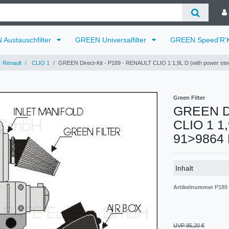
Austauschfilter
GREEN Universalfilter
GREEN Speed'R'K
Renault
CLIO 1
GREEN Direct-Kit - P189 - RENAULT CLIO 1 1,9L D (with power stee
Green Filter
GREEN Di
CLIO 1 1,
91>9864 
Technisches
Wert
Inhalt
Merkmal
Artikelnummer
P189
UVP 95,20 €