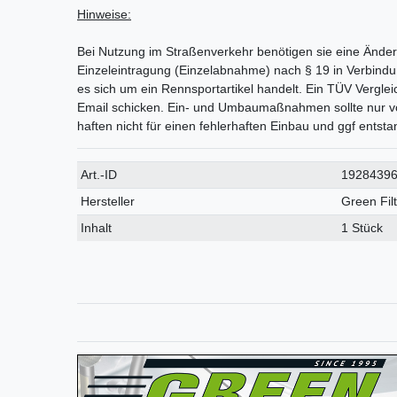
Hinweise:
Bei Nutzung im Straßenverkehr benötigen sie eine Än
Einzeleintragung (Einzelabnahme) nach § 19 in Verbindun
es sich um ein Rennsportartikel handelt. Ein TÜV Vergle
Email schicken. Ein- und Umbaumaßnahmen sollte nur v
haften nicht für einen fehlerhaften Einbau und ggf ents
Technisches
Wert
Art.-ID
1928439
Merkmal
Hersteller
Green Fil
Inhalt
1 Stück