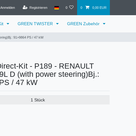
Anmelden
Registrieren
0
0
0,00 EUR
it
GREEN TWISTER
GREEN Zubehör
ring)Bj.: 91>9864 PS / 47 kW
rect-Kit - P189 - RENAULT
9L D (with power steering)Bj.:
PS / 47 kW
1 Stück