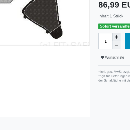
86,99 
Inhalt
1
Stück
Sofort versandfer
Wunschliste
* inkl. ges. MwSt. zzgl.
** gilt für Lieferunge
der Schaltfläche mit 