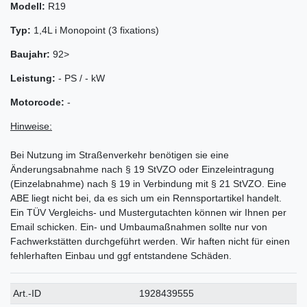
Modell:
R19
Typ:
1,4L i Monopoint (3 fixations)
Baujahr:
92>
Leistung:
- PS / - kW
Motorcode:
-
Hinweise:
Bei Nutzung im Straßenverkehr benötigen sie eine
Änderungsabnahme nach § 19 StVZO oder Einzeleintragung
(Einzelabnahme) nach § 19 in Verbindung mit § 21 StVZO. Eine
ABE liegt nicht bei, da es sich um ein Rennsportartikel handelt.
Ein TÜV Vergleichs- und Mustergutachten können wir Ihnen per
Email schicken. Ein- und Umbaumaßnahmen sollte nur von
Fachwerkstätten durchgeführt werden. Wir haften nicht für einen
fehlerhaften Einbau und ggf entstandene Schäden.
Technisches
Wert
Art.-ID
1928439555