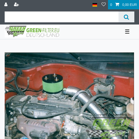
0
0,00 EUR
☰