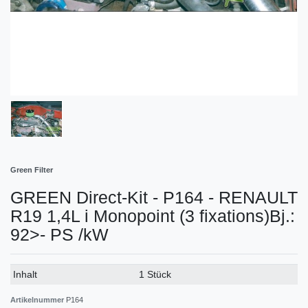
Green Filter
GREEN Direct-Kit - P164 - RENAULT
R19 1,4L i Monopoint (3 fixations)Bj.:
92>- PS /kW
Technisches
Wert
Inhalt
1 Stück
Merkmal
Artikelnummer
P164