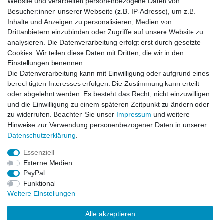
Website und verarbeiten personenbezogene Daten von
Besucher:innen unserer Webseite (z.B. IP-Adresse), um z.B.
Impressum
Daten­schutz­erklärung
AGB
Inhalte und Anzeigen zu personalisieren, Medien von
Drittanbietern einzubinden oder Zugriffe auf unsere Website zu
analysieren. Die Datenverarbeitung erfolgt erst durch gesetzte
Barrierefreiheitserklärung
Widerrufs­recht
Cookies. Wir teilen diese Daten mit Dritten, die wir in den
Einstellungen benennen.
Die Datenverarbeitung kann mit Einwilligung oder aufgrund eines
Kontakt
Vertrag widerrufen
berechtigten Interesses erfolgen. Die Zustimmung kann erteilt
oder abgelehnt werden. Es besteht das Recht, nicht einzuwilligen
und die Einwilligung zu einem späteren Zeitpunkt zu ändern oder
zu widerrufen. Beachten Sie unser
Impressum
und weitere
© Copyright 2026 | Alle Rechte vorbehalten.
Hinweise zur Verwendung personenbezogener Daten in unserer
Daten­schutz­erklärung
.
Essenziell
Externe Medien
PayPal
Funktional
Weitere Einstellungen
Alle akzeptieren