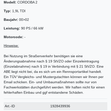
Modell:
CORDOBA 2
Typ:
1,9L TDI
Baujahr:
00>02
Leistung:
90 PS / 66 kW
Motorcode:
-
Hinweise:
Bei Nutzung im Straßenverkehr benötigen sie eine
Änderungsabnahme nach § 19 StVZO oder Einzeleintragung
(Einzelabnahme) nach § 19 in Verbindung mit § 21 StVZO. Eine
ABE liegt nicht bei, da es sich um ein Rennsportartikel handelt.
Ein TÜV Vergleichs- und Mustergutachten können wir Ihnen per
Email schicken. Ein- und Umbaumaßnahmen sollte nur von
Fachwerkstätten durchgeführt werden. Wir haften nicht für einen
fehlerhaften Einbau und ggf entstandene Schäden.
Technisches
Wert
Art.-ID
1928439936