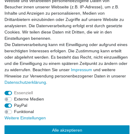
Website und verarbeiten personenbezogene Daten von
Besucher:innen unserer Webseite (z.B. IP-Adresse), um z.B.
Impressum
Daten­schutz­erklärung
AGB
Inhalte und Anzeigen zu personalisieren, Medien von
Drittanbietern einzubinden oder Zugriffe auf unsere Website zu
analysieren. Die Datenverarbeitung erfolgt erst durch gesetzte
Barrierefreiheitserklärung
Widerrufs­recht
Cookies. Wir teilen diese Daten mit Dritten, die wir in den
Einstellungen benennen.
Die Datenverarbeitung kann mit Einwilligung oder aufgrund eines
Kontakt
Vertrag widerrufen
berechtigten Interesses erfolgen. Die Zustimmung kann erteilt
oder abgelehnt werden. Es besteht das Recht, nicht einzuwilligen
und die Einwilligung zu einem späteren Zeitpunkt zu ändern oder
zu widerrufen. Beachten Sie unser
Impressum
und weitere
© Copyright 2026 | Alle Rechte vorbehalten.
Hinweise zur Verwendung personenbezogener Daten in unserer
Daten­schutz­erklärung
.
Essenziell
Externe Medien
PayPal
Funktional
Weitere Einstellungen
Alle akzeptieren