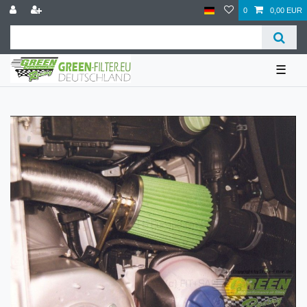
0
0,00 EUR
☰