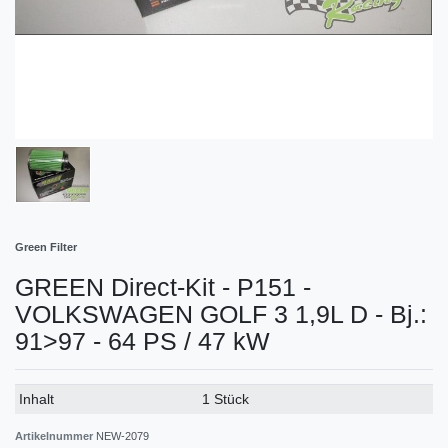
Green Filter
GREEN Direct-Kit - P151 -
VOLKSWAGEN GOLF 3 1,9L D - Bj.:
91>97 - 64 PS / 47 kW
Technisches
Wert
Inhalt
1 Stück
Merkmal
Artikelnummer
NEW-2079