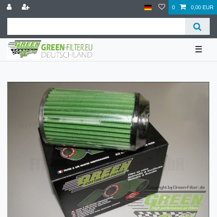
0
0,00 EUR
☰