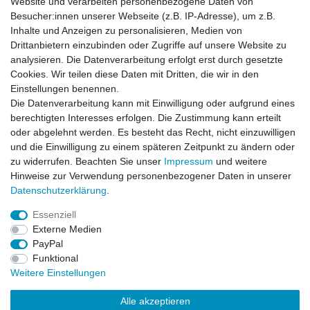
Website und verarbeiten personenbezogene Daten von
Besucher:innen unserer Webseite (z.B. IP-Adresse), um z.B.
Impressum
Daten­schutz­erklärung
AGB
Inhalte und Anzeigen zu personalisieren, Medien von
Drittanbietern einzubinden oder Zugriffe auf unsere Website zu
analysieren. Die Datenverarbeitung erfolgt erst durch gesetzte
Barrierefreiheitserklärung
Widerrufs­recht
Cookies. Wir teilen diese Daten mit Dritten, die wir in den
Einstellungen benennen.
Die Datenverarbeitung kann mit Einwilligung oder aufgrund eines
Kontakt
Vertrag widerrufen
berechtigten Interesses erfolgen. Die Zustimmung kann erteilt
oder abgelehnt werden. Es besteht das Recht, nicht einzuwilligen
und die Einwilligung zu einem späteren Zeitpunkt zu ändern oder
zu widerrufen. Beachten Sie unser
Impressum
und weitere
© Copyright 2026 | Alle Rechte vorbehalten.
Hinweise zur Verwendung personenbezogener Daten in unserer
Daten­schutz­erklärung
.
Essenziell
Externe Medien
PayPal
Funktional
Weitere Einstellungen
Alle akzeptieren