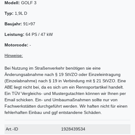
Modell:
GOLF 3
Typ:
1,9L D
Baujahr:
91>97
Leistung:
64 PS / 47 kW
Motorcode:
-
Hinweise:
Bei Nutzung im Straßenverkehr benötigen sie eine
Änderungsabnahme nach § 19 StVZO oder Einzeleintragung
(Einzelabnahme) nach § 19 in Verbindung mit § 21 StVZO. Eine
ABE liegt nicht bei, da es sich um ein Rennsportartikel handelt.
Ein TÜV Vergleichs- und Mustergutachten können wir Ihnen per
Email schicken. Ein- und Umbaumaßnahmen sollte nur von
Fachwerkstätten durchgeführt werden. Wir haften nicht für einen
fehlerhaften Einbau und ggf entstandene Schäden.
Technisches
Wert
Art.-ID
1928439534