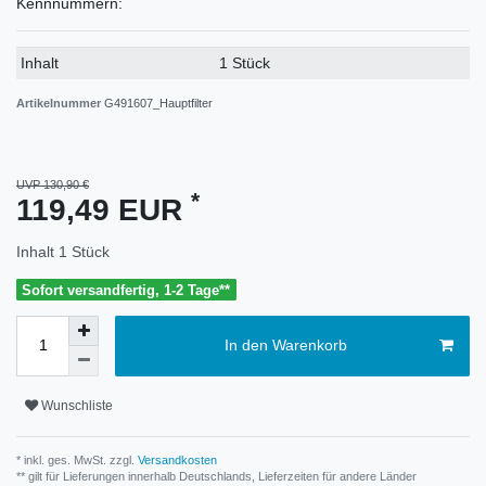
Kennnummern:
Technisches
Wert
Inhalt
1 Stück
Merkmal
Artikelnummer
G491607_Hauptfilter
UVP 130,90 €
*
119,49 EUR
Inhalt
1
Stück
Sofort versandfertig, 1-2 Tage**
In den Warenkorb
Wunschliste
* inkl. ges. MwSt. zzgl.
Versandkosten
** gilt für Lieferungen innerhalb Deutschlands, Lieferzeiten für andere Länder