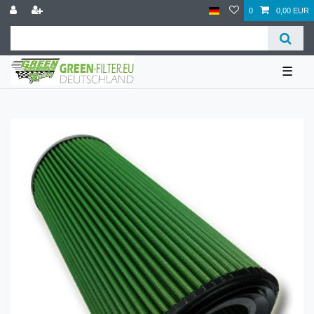
0
0,00 EUR
☰