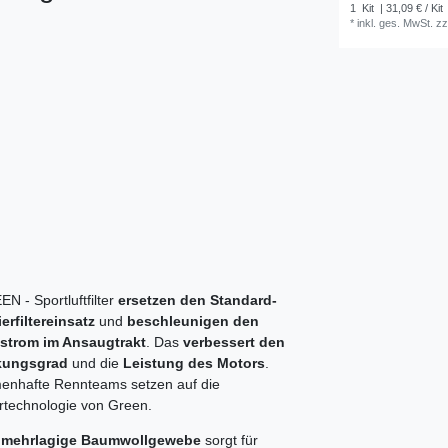
1
Kit
| 31,09 € / Kit
*
inkl. ges. MwSt.
zz
N - Sportluftfilter
ersetzen den Standard-
erfiltereinsatz
und
beschleunigen den
tstrom im Ansaugtrakt
. Das
verbessert den
kungsgrad
und die
Leistung des Motors
.
enhafte Rennteams setzen auf die
ertechnologie von Green.
mehrlagige Baumwollgewebe
sorgt für