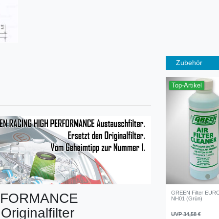
Zubehör
Top-Artikel
GREEN Filter EURO
RFORMANCE
NH01 (Grün)
Originalfilter
UVP 34,58 €