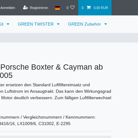
Anmelden
Registrieren
0
0
0,00 EUR
it
GREEN TWISTER
GREEN Zubehör
Porsche Boxter & Cayman ab
2005
lter ersetzen den Standard Luftfiltereinsatz und
n Luftstrom im Ansaugtrakt. Das kann den Wirkungsgrad
Motor deutlich verbessern. Zum fälligen Luftfilterwechsel
znummern / Vergleichsnummern / Kennnummern:
416/16, LX1009/6, C31002, E-2295