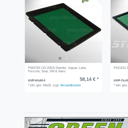
P383783 (33-2003) Daimler, Jaguar, Lada,
P421621 P
Porsche, Seat, VW & Volvo
58,14 € *
UVP 64,60 €
UVP 71,4
*
inkl. ges. MwSt.
zzgl.
Versandkosten
*
inkl. ges