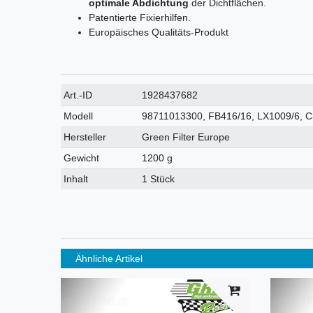
optimale Abdichtung
der Dichtflächen.
Patentierte Fixierhilfen.
Europäisches Qualitäts-Produkt
Technisches
Wert
Art.-ID
1928437682
Merkmal
Modell
98711013300, FB416/16, LX1009/6, C
Hersteller
Green Filter Europe
Gewicht
1200 g
Inhalt
1 Stück
Ähnliche Artikel