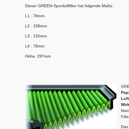
Dieser GREEN-Sportluftfilter hat folgende Maße:
L1 : 78mm
L2 : 158mm
L3 : 192mm
L4 : 78mm
Höhe: 297mm
GREE
Papi
Luf
Wir
Nam
Filt
Das