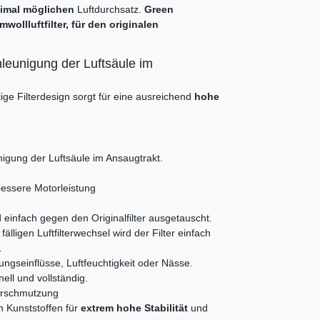
imal möglichen
Luftdurchsatz.
Green
wollluftfilter, für den originalen
leunigung der Luftsäule im
ge Filterdesign sorgt für eine ausreichend
hohe
gung der Luftsäule im Ansaugtrakt.
bessere Motorleistung
 einfach gegen den Originalfilter ausgetauscht.
fälligen Luftfilterwechsel wird der Filter einfach
1
ngseinflüsse, Luftfeuchtigkeit oder Nässe.
ell und vollständig.
Verschmutzung
n Kunststoffen für
extrem hohe Stabilität
und