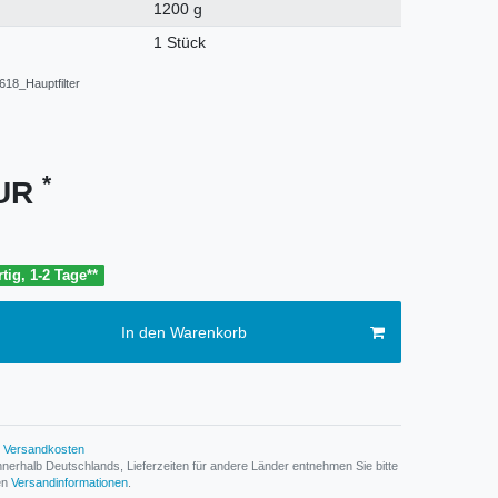
1200 g
1 Stück
18_Hauptfilter
*
EUR
tig, 1-2 Tage**
In den Warenkorb
Versandkosten
n innerhalb Deutschlands, Lieferzeiten für andere Länder entnehmen Sie bitte
den
Versandinformationen
.