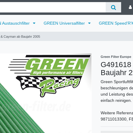
Austauschfilter
GREEN Universalfilter
GREEN Speed'R'K
 & Cayman ab Baujahr 2005
Green Filter Europe
G491618 
Baujahr 
Green Sportluftfi
beschleunigen de
und Leistung des 
einfach reinigen.
Weitere Referen
98711013300, FB