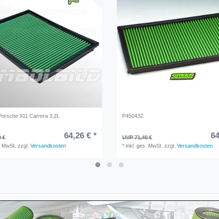
orsche 911 Carrera 3,2L
P450432
64,26 € *
64
0 €
UVP 71,40 €
. MwSt.
zzgl.
Versandkosten
*
inkl. ges. MwSt.
zzgl.
Versandkosten