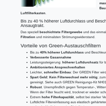
max
Baum
Luftfilterkasten
.
Bis zu 40 % höherer Luftdurchlass und Besch
Ansaugtrakt.
Das speziell
beschichtete Filtergewebe
und das einmali
Filtration
und minimalsten Strömungswiderstand.
Vorteile von Green-Austauschfiltern
Bis zu
40% höherer Luftdurchlass
und Beschleuni
Verbesserte Gasannahme
Leistungssteigerung:
höherer Luftdurchsatz
für 
Ambitioniertes Ansprechverhalten
Leichter,
schneller Einbau
: Der GREEN Filter wird
Spart Geld: Kein Filterwechsel mehr nötig
; zum 
gereinigt. Siehe auch GREEN Reinigungs-Kit NH0
Robust
. Unempfindlich gegen Temperatur-, Witteru
Wenn der Filter feucht wird, trocknet er wieder schn
Extrem
hohe Filterkapazität
, selbst bei starker 
Luftdichte Filtereinfassung aus elastisch gehärtete