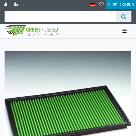
0
0,00 EUR
☰