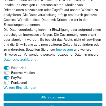
Impressum
Daten­schutz­erklärung
AGB
Inhalte und Anzeigen zu personalisieren, Medien von
Drittanbietern einzubinden oder Zugriffe auf unsere Website zu
analysieren. Die Datenverarbeitung erfolgt erst durch gesetzte
Barrierefreiheitserklärung
Widerrufs­recht
Cookies. Wir teilen diese Daten mit Dritten, die wir in den
Einstellungen benennen.
Die Datenverarbeitung kann mit Einwilligung oder aufgrund eines
Kontakt
Vertrag widerrufen
berechtigten Interesses erfolgen. Die Zustimmung kann erteilt
oder abgelehnt werden. Es besteht das Recht, nicht einzuwilligen
und die Einwilligung zu einem späteren Zeitpunkt zu ändern oder
zu widerrufen. Beachten Sie unser
Impressum
und weitere
© Copyright 2026 | Alle Rechte vorbehalten.
Hinweise zur Verwendung personenbezogener Daten in unserer
Daten­schutz­erklärung
.
Essenziell
Externe Medien
PayPal
Funktional
Weitere Einstellungen
Alle akzeptieren