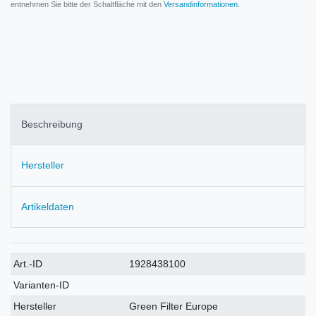
entnehmen Sie bitte der Schaltfläche mit den
Versandinformationen
.
Beschreibung
Hersteller
Artikeldaten
Technisches
Wert
Art.-ID
1928438100
Merkmal
Varianten-ID
Hersteller
Green Filter Europe