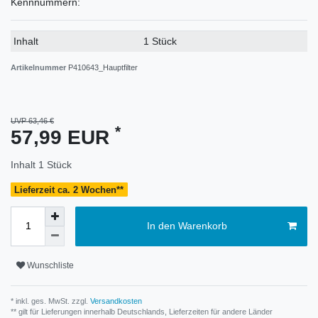
Kennnummern:
Technisches
Wert
Inhalt
1 Stück
Merkmal
Artikelnummer
P410643_Hauptfilter
UVP 63,46 €
*
57,99 EUR
Inhalt
1
Stück
Lieferzeit ca. 2 Wochen**
In den Warenkorb
Wunschliste
* inkl. ges. MwSt. zzgl.
Versandkosten
** gilt für Lieferungen innerhalb Deutschlands, Lieferzeiten für andere Länder