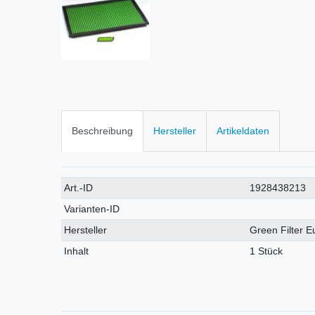
Beschreibung
Hersteller
Artikeldaten
Technisches
Wert
Art.-ID
1928438213
Merkmal
Varianten-ID
Hersteller
Green Filter 
Inhalt
1 Stück