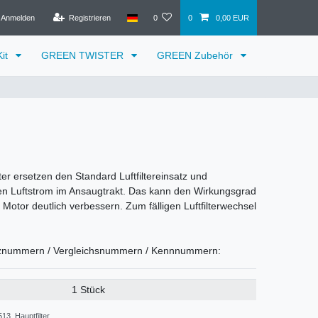
Anmelden
Registrieren
0
0
0,00 EUR
it
GREEN TWISTER
GREEN Zubehör
lter ersetzen den Standard Luftfiltereinsatz und
n Luftstrom im Ansaugtrakt. Das kann den Wirkungsgrad
Motor deutlich verbessern. Zum fälligen Luftfilterwechsel
znummern / Vergleichsnummern / Kennnummern:
1 Stück
13_Hauptfilter