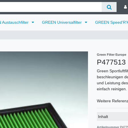
Austauschfilter
GREEN Universalfilter
GREEN Speed'R'K
Green Filter Europe
P477513
Green Sportluftfi
beschleunigen de
und Leistung des 
einfach reinigen.
Weitere Referen
Technisches
Wert
Inhalt
Merkmal
Artikelnummer
P4775