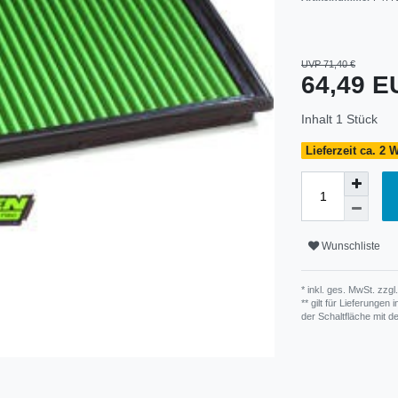
UVP 71,40 €
64,49 
Inhalt
1
Stück
Lieferzeit ca. 2
Wunschliste
* inkl. ges. MwSt. zzgl.
** gilt für Lieferunge
der Schaltfläche mit 