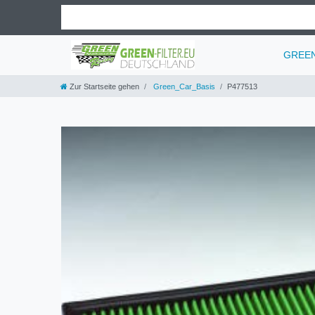
GREEN 
Zur Startseite gehen
Green_Car_Basis
P477513