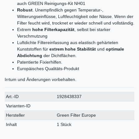
auch GREEN Reinigungs-Kit NH01
Robust
. Unempfindlich gegen Temperatur-,
Witterungseinflüsse, Luftfeuchtigkeit oder Nässe. Wenn der
Filter feucht wird, trocknet er wieder schnell und vollständig.
Extrem
hohe Filterkapazität
, selbst bei starker
Verschmutzung
Luftdichte Filtereinfassung aus elastisch gehärteten
Kunststoffen für
extrem hohe Stabilität
und
optimale
Abdichtung
der Dichtflächen.
Patentierte Fixierhilfen.
Europäisches Qualitäts-Produkt
Irrtum und Änderungen vorbehalten.
Technisches
Wert
Art.-ID
1928438337
Merkmal
Varianten-ID
Hersteller
Green Filter Europe
Inhalt
1 Stück