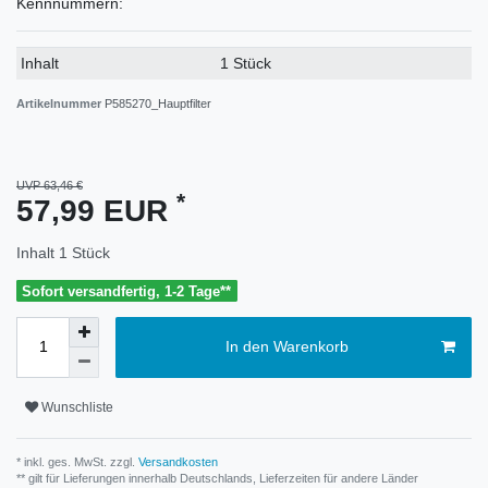
Kennnummern:
Technisches
Wert
Inhalt
1 Stück
Merkmal
Artikelnummer
P585270_Hauptfilter
UVP 63,46 €
*
57,99 EUR
Inhalt
1
Stück
Sofort versandfertig, 1-2 Tage**
In den Warenkorb
Wunschliste
* inkl. ges. MwSt. zzgl.
Versandkosten
** gilt für Lieferungen innerhalb Deutschlands, Lieferzeiten für andere Länder