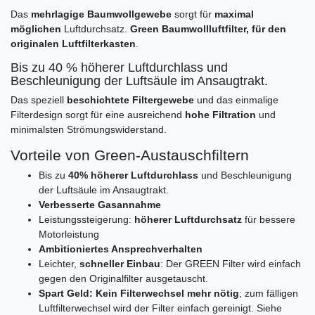
Das
mehrlagige Baumwollgewebe
sorgt für
maximal
möglichen
Luftdurchsatz.
Green Baumwollluftfilter, für den
originalen Luftfilterkasten
.
Bis zu 40 % höherer Luftdurchlass und
Beschleunigung der Luftsäule im Ansaugtrakt.
Das speziell
beschichtete Filtergewebe
und das einmalige
Filterdesign sorgt für eine ausreichend
hohe Filtration
und
minimalsten Strömungswiderstand.
Vorteile von Green-Austauschfiltern
Bis zu
40% höherer Luftdurchlass
und Beschleunigung
der Luftsäule im Ansaugtrakt.
Verbesserte Gasannahme
Leistungssteigerung:
höherer Luftdurchsatz
für bessere
Motorleistung
Ambitioniertes Ansprechverhalten
Leichter,
schneller Einbau
: Der GREEN Filter wird einfach
gegen den Originalfilter ausgetauscht.
Spart Geld: Kein Filterwechsel mehr nötig
; zum fälligen
Luftfilterwechsel wird der Filter einfach gereinigt. Siehe