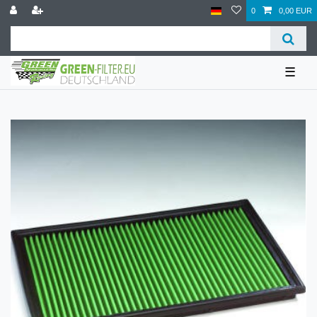
0
0,00 EUR
☰