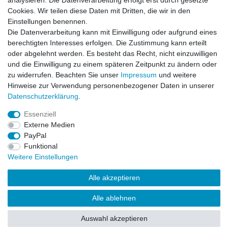
analysieren. Die Datenverarbeitung erfolgt erst durch gesetzte
Barrierefreiheitserklärung
Widerrufs­recht
Cookies. Wir teilen diese Daten mit Dritten, die wir in den
Einstellungen benennen.
Die Datenverarbeitung kann mit Einwilligung oder aufgrund eines
Kontakt
Vertrag widerrufen
berechtigten Interesses erfolgen. Die Zustimmung kann erteilt
oder abgelehnt werden. Es besteht das Recht, nicht einzuwilligen
und die Einwilligung zu einem späteren Zeitpunkt zu ändern oder
zu widerrufen. Beachten Sie unser
Impressum
und weitere
© Copyright 2026 | Alle Rechte vorbehalten.
Hinweise zur Verwendung personenbezogener Daten in unserer
Daten­schutz­erklärung
.
Essenziell
Externe Medien
PayPal
Funktional
Weitere Einstellungen
Alle akzeptieren
Alle ablehnen
Auswahl akzeptieren