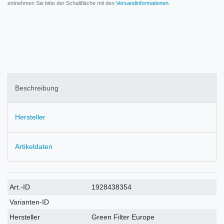
entnehmen Sie bitte der Schaltfläche mit den
Versandinformationen
.
Beschreibung
Hersteller
Artikeldaten
Technisches
Wert
Art.-ID
1928438354
Merkmal
Varianten-ID
Hersteller
Green Filter Europe