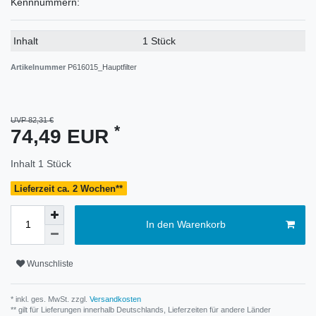
Kennnummern:
Technisches
Wert
Inhalt
1 Stück
Merkmal
Artikelnummer
P616015_Hauptfilter
UVP 82,31 €
*
74,49 EUR
Inhalt
1
Stück
Lieferzeit ca. 2 Wochen**
In den Warenkorb
Wunschliste
* inkl. ges. MwSt. zzgl.
Versandkosten
** gilt für Lieferungen innerhalb Deutschlands, Lieferzeiten für andere Länder