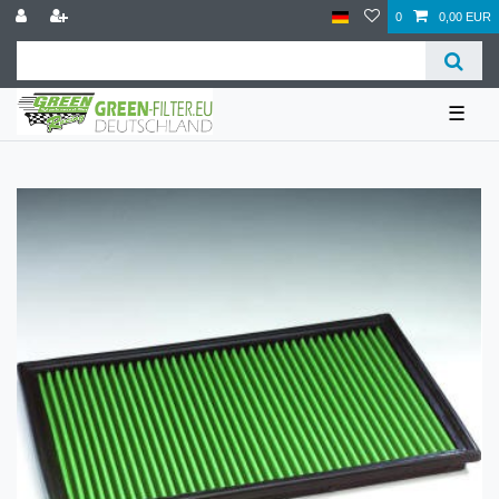
0
0,00 EUR
☰