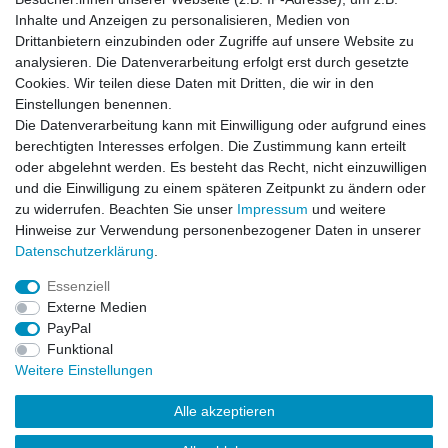
Impressum
Daten­schutz­erklärung
AGB
Inhalte und Anzeigen zu personalisieren, Medien von
Drittanbietern einzubinden oder Zugriffe auf unsere Website zu
analysieren. Die Datenverarbeitung erfolgt erst durch gesetzte
Barrierefreiheitserklärung
Widerrufs­recht
Cookies. Wir teilen diese Daten mit Dritten, die wir in den
Einstellungen benennen.
Die Datenverarbeitung kann mit Einwilligung oder aufgrund eines
Kontakt
Vertrag widerrufen
berechtigten Interesses erfolgen. Die Zustimmung kann erteilt
oder abgelehnt werden. Es besteht das Recht, nicht einzuwilligen
und die Einwilligung zu einem späteren Zeitpunkt zu ändern oder
zu widerrufen. Beachten Sie unser
Impressum
und weitere
© Copyright 2026 | Alle Rechte vorbehalten.
Hinweise zur Verwendung personenbezogener Daten in unserer
Daten­schutz­erklärung
.
Essenziell
Externe Medien
PayPal
Funktional
Weitere Einstellungen
Alle akzeptieren