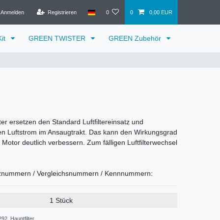
Anmelden
Registrieren
0
0
0,00 EUR
it
GREEN TWISTER
GREEN Zubehör
lter ersetzen den Standard Luftfiltereinsatz und
n Luftstrom im Ansaugtrakt. Das kann den Wirkungsgrad
Motor deutlich verbessern. Zum fälligen Luftfilterwechsel
znummern / Vergleichsnummern / Kennnummern:
1 Stück
92_Hauptfilter