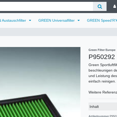
Austauschfilter
GREEN Universalfilter
GREEN Speed'R'K
Green Filter Europe
P950292
Green Sportluftfi
beschleunigen de
und Leistung des 
einfach reinigen.
Weitere Referen
Technisches
Wert
Inhalt
Merkmal
Artikelnummer
P9502