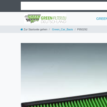
GREEN 
Zur Startseite gehen
Green_Car_Basis
P950292