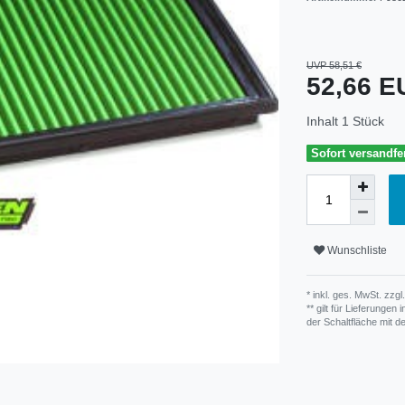
UVP 58,51 €
52,66 
Inhalt
1
Stück
Sofort versandfer
Wunschliste
* inkl. ges. MwSt. zzgl.
** gilt für Lieferunge
der Schaltfläche mit 