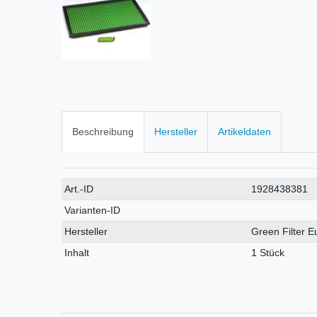
Beschreibung
Hersteller
Artikeldaten
Technisches
Wert
Art.-ID
1928438381
Merkmal
Varianten-ID
Hersteller
Green Filter 
Inhalt
1 Stück