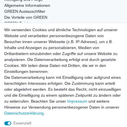
Allgemeine Informationen
GREEN Austauschfilter
Die Vorteile von GREEN
GREEN Twister
Wir verwenden Cookies und ähnliche Technologien auf unserer
Website und verarbeiten personenbezogene Daten von
Besucher:innen unserer Webseite (z.B. IP-Adresse), um z.B.
Impressum
Daten­schutz­erklärung
AGB
Inhalte und Anzeigen zu personalisieren, Medien von
Drittanbietern einzubinden oder Zugriffe auf unsere Website zu
analysieren. Die Datenverarbeitung erfolgt erst durch gesetzte
Barrierefreiheitserklärung
Widerrufs­recht
Cookies. Wir teilen diese Daten mit Dritten, die wir in den
Einstellungen benennen.
Die Datenverarbeitung kann mit Einwilligung oder aufgrund eines
Kontakt
Vertrag widerrufen
berechtigten Interesses erfolgen. Die Zustimmung kann erteilt
oder abgelehnt werden. Es besteht das Recht, nicht einzuwilligen
und die Einwilligung zu einem späteren Zeitpunkt zu ändern oder
zu widerrufen. Beachten Sie unser
Impressum
und weitere
© Copyright 2026 | Alle Rechte vorbehalten.
Hinweise zur Verwendung personenbezogener Daten in unserer
Daten­schutz­erklärung
.
Essenziell