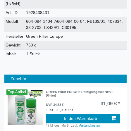
Merkmal
(LxBxH)
Art.-ID
1928438431
Modell
604-094-1404, A604-094-00-04, FB139/01, 407834,
33-2703, LX439/1, C30195
Hersteller
Green Filter Europe
Gewicht
750 g
Inhalt
1 Stück
Zubehör
Top-Artikel
GREEN Filter EUROPE Reinigungsset NH01
(Grün)
31,09 € *
UVP 34,58 €
1
Kit
| 31,09 € / Kit
In den Warenkorb
*
inkl. ges. MwSt.
zzgl.
Versandkosten