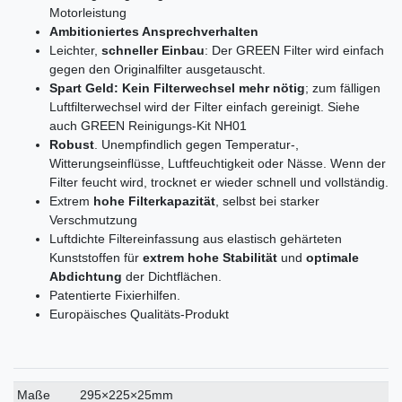
Motorleistung
Ambitioniertes Ansprechverhalten
Leichter,
schneller Einbau
: Der GREEN Filter wird einfach
gegen den Originalfilter ausgetauscht.
Spart Geld: Kein Filterwechsel mehr nötig
; zum fälligen
Luftfilterwechsel wird der Filter einfach gereinigt. Siehe
auch GREEN Reinigungs-Kit NH01
Robust
. Unempfindlich gegen Temperatur-,
Witterungseinflüsse, Luftfeuchtigkeit oder Nässe. Wenn der
Filter feucht wird, trocknet er wieder schnell und vollständig.
Extrem
hohe Filterkapazität
, selbst bei starker
Verschmutzung
Luftdichte Filtereinfassung aus elastisch gehärteten
Kunststoffen für
extrem hohe Stabilität
und
optimale
Abdichtung
der Dichtflächen.
Patentierte Fixierhilfen.
Europäisches Qualitäts-Produkt
Technisches
Wert
Maße
295×225×25mm