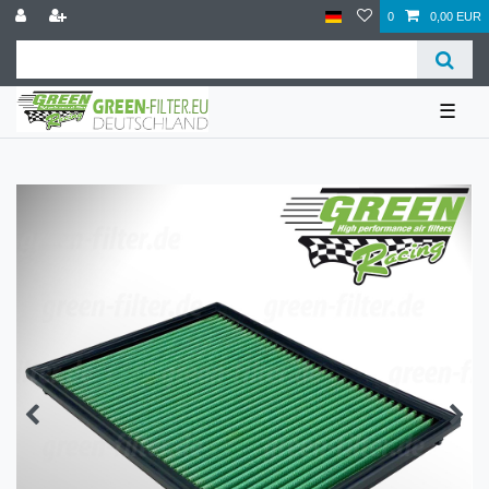
0
0,00 EUR
☰