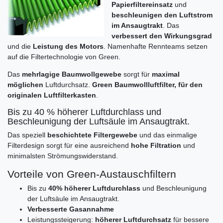
Papierfiltereinsatz
und
beschleunigen den Luftstrom
im Ansaugtrakt
. Das
verbessert den Wirkungsgrad
und die
Leistung des Motors
. Namenhafte Rennteams setzen
auf die Filtertechnologie von Green.
Das
mehrlagige Baumwollgewebe
sorgt für
maximal
möglichen
Luftdurchsatz.
Green Baumwollluftfilter, für den
originalen Luftfilterkasten
.
Bis zu 40 % höherer Luftdurchlass und
Beschleunigung der Luftsäule im Ansaugtrakt.
Das speziell
beschichtete Filtergewebe
und das einmalige
Filterdesign sorgt für eine ausreichend
hohe Filtration
und
minimalsten Strömungswiderstand.
Vorteile von Green-Austauschfiltern
Bis zu
40% höherer Luftdurchlass
und Beschleunigung
der Luftsäule im Ansaugtrakt.
Verbesserte Gasannahme
Leistungssteigerung:
höherer Luftdurchsatz
für bessere