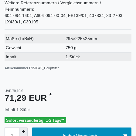
Weitere Referenznummern / Vergleichsnummern /
Kennnummern:
604-094-1404, A604-094-00-04, FB139/01, 407834, 33-2703,
LX439/1, C30195
Technisches
Wert
Maße (LxBxH)
295×225×25mm
Merkmal
Gewicht
750 g
Inhalt
1 Stück
Artikelnummer
P950345_Hauptfilter
UVP 79,19 €
*
71,29 EUR
Inhalt
1
Stück
Sofort versandfertig, 1-2 Tage**
In den Warenkorb