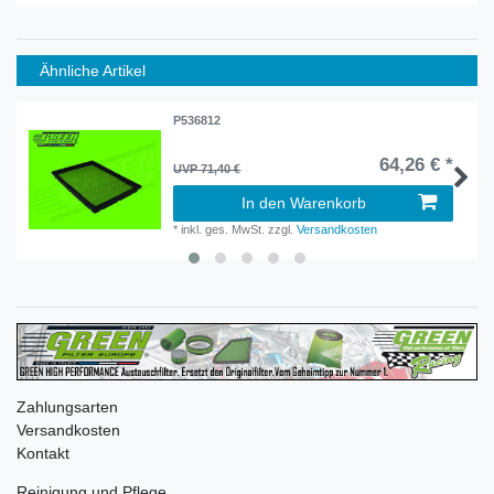
Ähnliche Artikel
P536812
64,26 € *
UVP 71,40 €
In den Warenkorb
*
inkl. ges. MwSt.
zzgl.
Versandkosten
Zahlungsarten
Versandkosten
Kontakt
Reinigung und Pflege