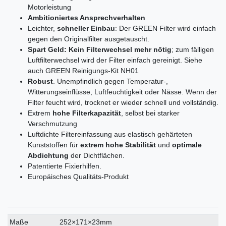
Motorleistung
Ambitioniertes Ansprechverhalten
Leichter,
schneller Einbau
: Der GREEN Filter wird einfach
gegen den Originalfilter ausgetauscht.
Spart Geld: Kein Filterwechsel mehr nötig
; zum fälligen
Luftfilterwechsel wird der Filter einfach gereinigt. Siehe
auch GREEN Reinigungs-Kit NH01
Robust
. Unempfindlich gegen Temperatur-,
Witterungseinflüsse, Luftfeuchtigkeit oder Nässe. Wenn der
Filter feucht wird, trocknet er wieder schnell und vollständig.
Extrem
hohe Filterkapazität
, selbst bei starker
Verschmutzung
Luftdichte Filtereinfassung aus elastisch gehärteten
Kunststoffen für
extrem hohe Stabilität
und
optimale
Abdichtung
der Dichtflächen.
Patentierte Fixierhilfen.
Europäisches Qualitäts-Produkt
Technisches
Wert
Maße
252×171×23mm