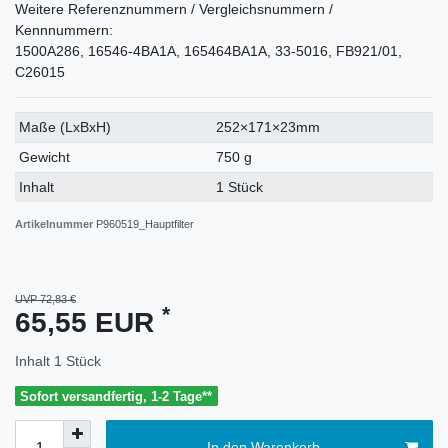
Weitere Referenznummern / Vergleichsnummern /
Kennnummern:
1500A286, 16546-4BA1A, 165464BA1A, 33-5016, FB921/01,
C26015
Technisches
Wert
Maße (LxBxH)
252×171×23mm
Merkmal
Gewicht
750 g
Inhalt
1 Stück
Artikelnummer
P960519_Hauptfilter
UVP 72,83 €
*
65,55 EUR
Inhalt
1
Stück
Sofort versandfertig, 1-2 Tage**
In den Warenkorb