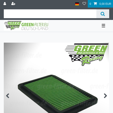
0
0,00 EUR
☰