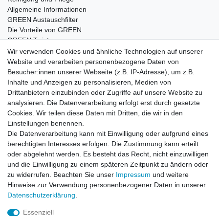
Allgemeine Informationen
GREEN Austauschfilter
Die Vorteile von GREEN
GREEN Twister
Wir verwenden Cookies und ähnliche Technologien auf unserer
Website und verarbeiten personenbezogene Daten von
Besucher:innen unserer Webseite (z.B. IP-Adresse), um z.B.
Impressum
Daten­schutz­erklärung
AGB
Inhalte und Anzeigen zu personalisieren, Medien von
Drittanbietern einzubinden oder Zugriffe auf unsere Website zu
analysieren. Die Datenverarbeitung erfolgt erst durch gesetzte
Barrierefreiheitserklärung
Widerrufs­recht
Cookies. Wir teilen diese Daten mit Dritten, die wir in den
Einstellungen benennen.
Die Datenverarbeitung kann mit Einwilligung oder aufgrund eines
Kontakt
Vertrag widerrufen
berechtigten Interesses erfolgen. Die Zustimmung kann erteilt
oder abgelehnt werden. Es besteht das Recht, nicht einzuwilligen
und die Einwilligung zu einem späteren Zeitpunkt zu ändern oder
zu widerrufen. Beachten Sie unser
Impressum
und weitere
© Copyright 2026 | Alle Rechte vorbehalten.
Hinweise zur Verwendung personenbezogener Daten in unserer
Daten­schutz­erklärung
.
Essenziell