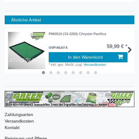
Ähnliche Artikel
P960510 (33-2283) Chrysler Pacifica
59,99 € *
UVP 66,67 €
In den Warenkorb
*
inkl. ges. MwSt.
zzgl.
Versandkosten
Zahlungsarten
Versandkosten
Kontakt
Reinigung und Pflege