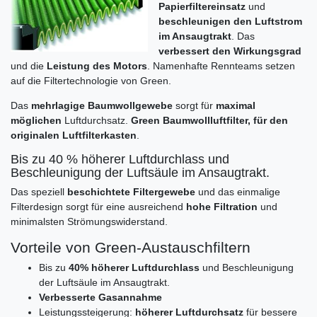
Papierfiltereinsatz
und
beschleunigen den Luftstrom
im Ansaugtrakt
. Das
verbessert den Wirkungsgrad
und die
Leistung des Motors
. Namenhafte Rennteams setzen
auf die Filtertechnologie von Green.
Das
mehrlagige Baumwollgewebe
sorgt für
maximal
möglichen
Luftdurchsatz.
Green Baumwollluftfilter, für den
originalen Luftfilterkasten
.
Bis zu 40 % höherer Luftdurchlass und
Beschleunigung der Luftsäule im Ansaugtrakt.
Das speziell
beschichtete Filtergewebe
und das einmalige
Filterdesign sorgt für eine ausreichend
hohe Filtration
und
minimalsten Strömungswiderstand.
Vorteile von Green-Austauschfiltern
Bis zu
40% höherer Luftdurchlass
und Beschleunigung
der Luftsäule im Ansaugtrakt.
Verbesserte Gasannahme
Leistungssteigerung:
höherer Luftdurchsatz
für bessere