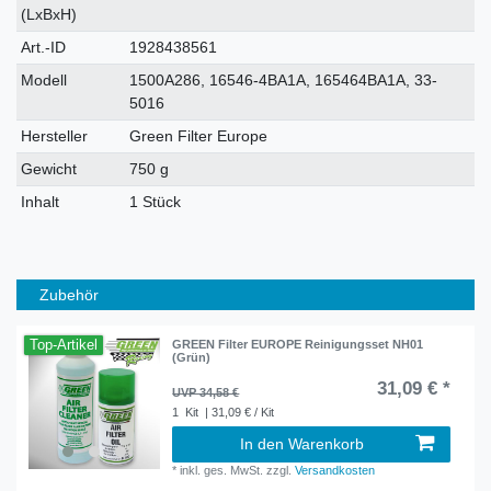
Merkmal
(LxBxH)
Art.-ID
1928438561
Modell
1500A286, 16546-4BA1A, 165464BA1A, 33-
5016
Hersteller
Green Filter Europe
Gewicht
750 g
Inhalt
1 Stück
Zubehör
Top-Artikel
GREEN Filter EUROPE Reinigungsset NH01
(Grün)
31,09 € *
UVP 34,58 €
1
Kit
| 31,09 € / Kit
In den Warenkorb
*
inkl. ges. MwSt.
zzgl.
Versandkosten