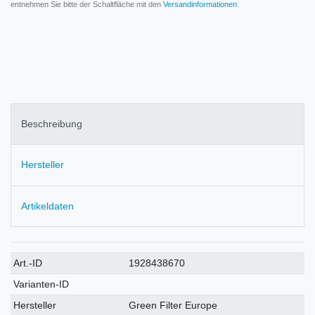
entnehmen Sie bitte der Schaltfläche mit den
Versandinformationen
.
Beschreibung
Hersteller
Artikeldaten
Technisches
Wert
Art.-ID
1928438670
Merkmal
Varianten-ID
Hersteller
Green Filter Europe