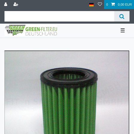
0
0,00 EUR
☰