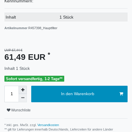
Kennnummern:
Technisches
Wert
Inhalt
1 Stück
Merkmal
Artikelnummer
R457398_Hauptfilter
UVP 67,44 €
*
61,49 EUR
Inhalt
1
Stück
Sofort versandfertig, 1-2 Tage**
In den Warenkorb
Wunschliste
* inkl. ges. MwSt. zzgl.
Versandkosten
** gilt für Lieferungen innerhalb Deutschlands, Lieferzeiten für andere Länder