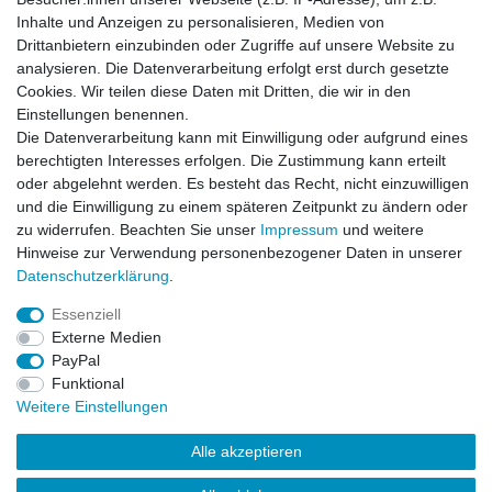
Impressum
Daten­schutz­erklärung
AGB
Inhalte und Anzeigen zu personalisieren, Medien von
Drittanbietern einzubinden oder Zugriffe auf unsere Website zu
analysieren. Die Datenverarbeitung erfolgt erst durch gesetzte
Barrierefreiheitserklärung
Widerrufs­recht
Cookies. Wir teilen diese Daten mit Dritten, die wir in den
Einstellungen benennen.
Die Datenverarbeitung kann mit Einwilligung oder aufgrund eines
Kontakt
Vertrag widerrufen
berechtigten Interesses erfolgen. Die Zustimmung kann erteilt
oder abgelehnt werden. Es besteht das Recht, nicht einzuwilligen
und die Einwilligung zu einem späteren Zeitpunkt zu ändern oder
zu widerrufen. Beachten Sie unser
Impressum
und weitere
© Copyright 2026 | Alle Rechte vorbehalten.
Hinweise zur Verwendung personenbezogener Daten in unserer
Daten­schutz­erklärung
.
Essenziell
Externe Medien
PayPal
Funktional
Weitere Einstellungen
Alle akzeptieren