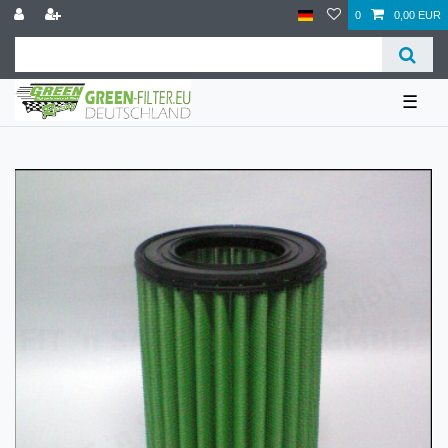
0
0,00 EUR
☰