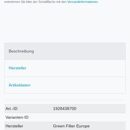
entnehmen Sie bitte der Schaltfläche mit den
Versandinformationen
.
Beschreibung
Hersteller
Artikeldaten
Technisches
Wert
Art.-ID
1928438700
Merkmal
Varianten-ID
Hersteller
Green Filter Europe