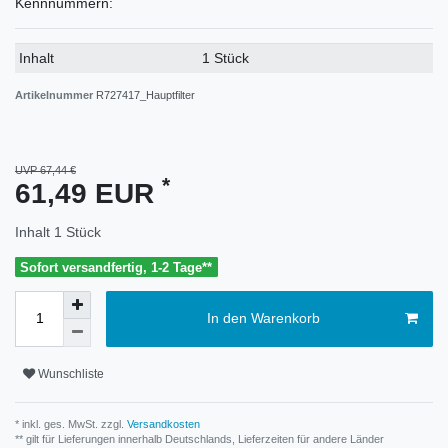
Kennnummern:
Technisches
Wert
Inhalt
1 Stück
Merkmal
Artikelnummer
R727417_Hauptfilter
UVP 67,44 €
*
61,49 EUR
Inhalt
1
Stück
Sofort versandfertig, 1-2 Tage**
In den Warenkorb
Wunschliste
* inkl. ges. MwSt. zzgl.
Versandkosten
** gilt für Lieferungen innerhalb Deutschlands, Lieferzeiten für andere Länder