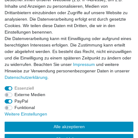
Impressum
Daten­schutz­erklärung
AGB
Inhalte und Anzeigen zu personalisieren, Medien von
Drittanbietern einzubinden oder Zugriffe auf unsere Website zu
analysieren. Die Datenverarbeitung erfolgt erst durch gesetzte
Barrierefreiheitserklärung
Widerrufs­recht
Cookies. Wir teilen diese Daten mit Dritten, die wir in den
Einstellungen benennen.
Die Datenverarbeitung kann mit Einwilligung oder aufgrund eines
Kontakt
Vertrag widerrufen
berechtigten Interesses erfolgen. Die Zustimmung kann erteilt
oder abgelehnt werden. Es besteht das Recht, nicht einzuwilligen
und die Einwilligung zu einem späteren Zeitpunkt zu ändern oder
zu widerrufen. Beachten Sie unser
Impressum
und weitere
© Copyright 2026 | Alle Rechte vorbehalten.
Hinweise zur Verwendung personenbezogener Daten in unserer
Daten­schutz­erklärung
.
Essenziell
Externe Medien
PayPal
Funktional
Weitere Einstellungen
Alle akzeptieren