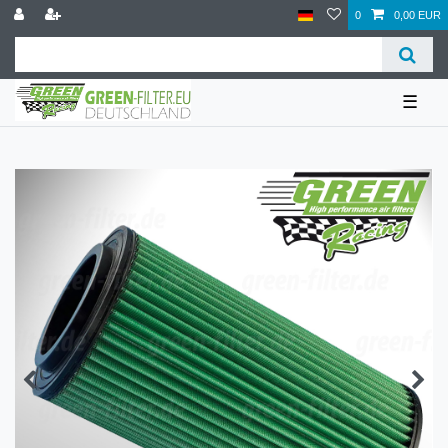
0
0,00 EUR
☰