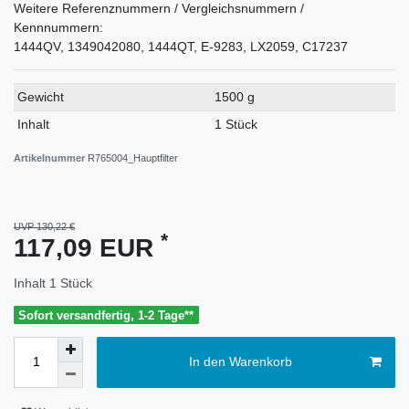
Weitere Referenznummern / Vergleichsnummern /
Kennnummern:
1444QV, 1349042080, 1444QT, E-9283, LX2059, C17237
Technisches
Wert
Gewicht
1500 g
Merkmal
Inhalt
1 Stück
Artikelnummer
R765004_Hauptfilter
UVP 130,22 €
*
117,09 EUR
Inhalt
1
Stück
Sofort versandfertig, 1-2 Tage**
In den Warenkorb