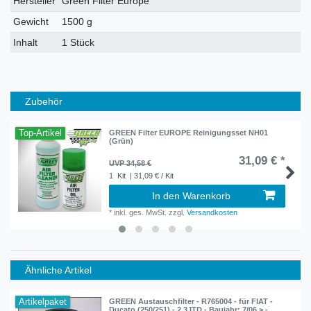
Hersteller
Green Filter Europe
Gewicht
1500 g
Inhalt
1 Stück
Zubehör
Top-Artikel
GREEN Filter EUROPE Reinigungsset NH01
(Grün)
31,09 € *
UVP 34,58 €
1
Kit
| 31,09 € / Kit
In den Warenkorb
*
inkl. ges. MwSt.
zzgl.
Versandkosten
Ähnliche Artikel
Artikelpaket
GREEN Austauschfilter - R765004 - für FIAT -
Ducato (250/251) - 2.3JTD - Baujahr: 7/06 > -