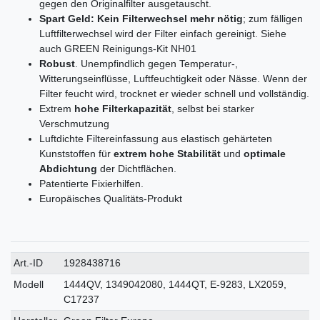
gegen den Originalfilter ausgetauscht.
Spart Geld: Kein Filterwechsel mehr nötig
; zum fälligen
Luftfilterwechsel wird der Filter einfach gereinigt. Siehe
auch GREEN Reinigungs-Kit NH01
Robust
. Unempfindlich gegen Temperatur-,
Witterungseinflüsse, Luftfeuchtigkeit oder Nässe. Wenn der
Filter feucht wird, trocknet er wieder schnell und vollständig.
Extrem
hohe Filterkapazität
, selbst bei starker
Verschmutzung
Luftdichte Filtereinfassung aus elastisch gehärteten
Kunststoffen für
extrem hohe Stabilität
und
optimale
Abdichtung
der Dichtflächen.
Patentierte Fixierhilfen.
Europäisches Qualitäts-Produkt
Technisches
Wert
Art.-ID
1928438716
Merkmal
Modell
1444QV, 1349042080, 1444QT, E-9283, LX2059,
C17237