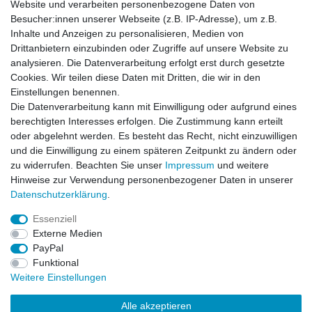
Website und verarbeiten personenbezogene Daten von
Besucher:innen unserer Webseite (z.B. IP-Adresse), um z.B.
Impressum
Daten­schutz­erklärung
AGB
Inhalte und Anzeigen zu personalisieren, Medien von
Drittanbietern einzubinden oder Zugriffe auf unsere Website zu
analysieren. Die Datenverarbeitung erfolgt erst durch gesetzte
Barrierefreiheitserklärung
Widerrufs­recht
Cookies. Wir teilen diese Daten mit Dritten, die wir in den
Einstellungen benennen.
Die Datenverarbeitung kann mit Einwilligung oder aufgrund eines
Kontakt
Vertrag widerrufen
berechtigten Interesses erfolgen. Die Zustimmung kann erteilt
oder abgelehnt werden. Es besteht das Recht, nicht einzuwilligen
und die Einwilligung zu einem späteren Zeitpunkt zu ändern oder
zu widerrufen. Beachten Sie unser
Impressum
und weitere
© Copyright 2026 | Alle Rechte vorbehalten.
Hinweise zur Verwendung personenbezogener Daten in unserer
Daten­schutz­erklärung
.
Essenziell
Externe Medien
PayPal
Funktional
Weitere Einstellungen
Alle akzeptieren