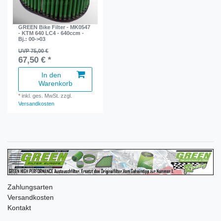
GREEN Bike Filter - MK0547
- KTM 640 LC4 - 640ccm -
Bj.: 00->03
UVP 75,00 €
67,50 € *
In den
Warenkorb
*
inkl. ges. MwSt.
zzgl.
Versandkosten
Zahlungsarten
Versandkosten
Kontakt