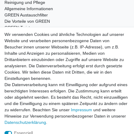
Reinigung und Pflege
Allgemeine Informationen
GREEN Austauschfilter
Die Vorteile von GREEN
GREEN Twister
Wir verwenden Cookies und ähnliche Technologien auf unserer
Website und verarbeiten personenbezogene Daten von
Besucher:innen unserer Webseite (z.B. IP-Adresse), um z.B.
Impressum
Daten­schutz­erklärung
AGB
Inhalte und Anzeigen zu personalisieren, Medien von
Drittanbietern einzubinden oder Zugriffe auf unsere Website zu
analysieren. Die Datenverarbeitung erfolgt erst durch gesetzte
Barrierefreiheitserklärung
Widerrufs­recht
Cookies. Wir teilen diese Daten mit Dritten, die wir in den
Einstellungen benennen.
Die Datenverarbeitung kann mit Einwilligung oder aufgrund eines
Kontakt
Vertrag widerrufen
berechtigten Interesses erfolgen. Die Zustimmung kann erteilt
oder abgelehnt werden. Es besteht das Recht, nicht einzuwilligen
und die Einwilligung zu einem späteren Zeitpunkt zu ändern oder
zu widerrufen. Beachten Sie unser
Impressum
und weitere
© Copyright 2026 | Alle Rechte vorbehalten.
Hinweise zur Verwendung personenbezogener Daten in unserer
Daten­schutz­erklärung
.
Essenziell