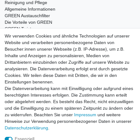
Reinigung und Pflege
Allgemeine Informationen
GREEN Austauschfilter
Die Vorteile von GREEN
GREEN Twister
Wir verwenden Cookies und ähnliche Technologien auf unserer
Website und verarbeiten personenbezogene Daten von
Besucher:innen unserer Webseite (z.B. IP-Adresse), um z.B.
Impressum
Daten­schutz­erklärung
AGB
Inhalte und Anzeigen zu personalisieren, Medien von
Drittanbietern einzubinden oder Zugriffe auf unsere Website zu
analysieren. Die Datenverarbeitung erfolgt erst durch gesetzte
Barrierefreiheitserklärung
Widerrufs­recht
Cookies. Wir teilen diese Daten mit Dritten, die wir in den
Einstellungen benennen.
Die Datenverarbeitung kann mit Einwilligung oder aufgrund eines
Kontakt
Vertrag widerrufen
berechtigten Interesses erfolgen. Die Zustimmung kann erteilt
oder abgelehnt werden. Es besteht das Recht, nicht einzuwilligen
und die Einwilligung zu einem späteren Zeitpunkt zu ändern oder
zu widerrufen. Beachten Sie unser
Impressum
und weitere
© Copyright 2026 | Alle Rechte vorbehalten.
Hinweise zur Verwendung personenbezogener Daten in unserer
Daten­schutz­erklärung
.
Essenziell