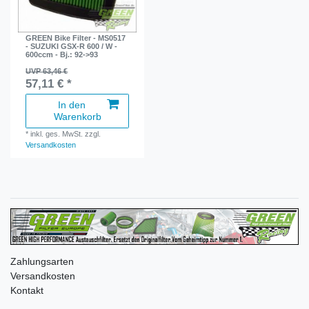
GREEN Bike Filter - MS0517
- SUZUKI GSX-R 600 / W -
600ccm - Bj.: 92->93
UVP 63,46 €
57,11 € *
In den
Warenkorb
*
inkl. ges. MwSt.
zzgl.
Versandkosten
Zahlungsarten
Versandkosten
Kontakt