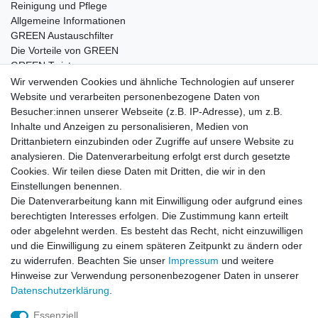
Reinigung und Pflege
Allgemeine Informationen
GREEN Austauschfilter
Die Vorteile von GREEN
GREEN Twister
Wir verwenden Cookies und ähnliche Technologien auf unserer
Website und verarbeiten personenbezogene Daten von
Besucher:innen unserer Webseite (z.B. IP-Adresse), um z.B.
Impressum
Daten­schutz­erklärung
AGB
Inhalte und Anzeigen zu personalisieren, Medien von
Drittanbietern einzubinden oder Zugriffe auf unsere Website zu
analysieren. Die Datenverarbeitung erfolgt erst durch gesetzte
Barrierefreiheitserklärung
Widerrufs­recht
Cookies. Wir teilen diese Daten mit Dritten, die wir in den
Einstellungen benennen.
Die Datenverarbeitung kann mit Einwilligung oder aufgrund eines
Kontakt
Vertrag widerrufen
berechtigten Interesses erfolgen. Die Zustimmung kann erteilt
oder abgelehnt werden. Es besteht das Recht, nicht einzuwilligen
und die Einwilligung zu einem späteren Zeitpunkt zu ändern oder
zu widerrufen. Beachten Sie unser
Impressum
und weitere
© Copyright 2026 | Alle Rechte vorbehalten.
Hinweise zur Verwendung personenbezogener Daten in unserer
Daten­schutz­erklärung
.
Essenziell