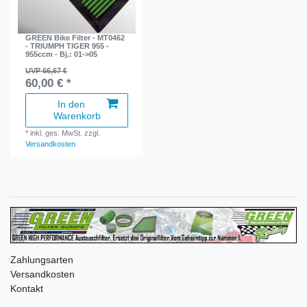
GREEN Bike Filter - MT0462
- TRIUMPH TIGER 955 -
955ccm - Bj.: 01->05
UVP 66,67 €
60,00 € *
In den
Warenkorb
*
inkl. ges. MwSt.
zzgl.
Versandkosten
Zahlungsarten
Versandkosten
Kontakt