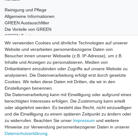
Reinigung und Pflege
Allgemeine Informationen
GREEN Austauschfilter
Die Vorteile von GREEN
GREEN Twister
Wir verwenden Cookies und ähnliche Technologien auf unserer
Website und verarbeiten personenbezogene Daten von
Besucher:innen unserer Webseite (z.B. IP-Adresse), um z.B.
Impressum
Daten­schutz­erklärung
AGB
Inhalte und Anzeigen zu personalisieren, Medien von
Drittanbietern einzubinden oder Zugriffe auf unsere Website zu
analysieren. Die Datenverarbeitung erfolgt erst durch gesetzte
Barrierefreiheitserklärung
Widerrufs­recht
Cookies. Wir teilen diese Daten mit Dritten, die wir in den
Einstellungen benennen.
Die Datenverarbeitung kann mit Einwilligung oder aufgrund eines
Kontakt
Vertrag widerrufen
berechtigten Interesses erfolgen. Die Zustimmung kann erteilt
oder abgelehnt werden. Es besteht das Recht, nicht einzuwilligen
und die Einwilligung zu einem späteren Zeitpunkt zu ändern oder
zu widerrufen. Beachten Sie unser
Impressum
und weitere
© Copyright 2026 | Alle Rechte vorbehalten.
Hinweise zur Verwendung personenbezogener Daten in unserer
Daten­schutz­erklärung
.