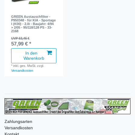
GREEN Austauschfilter -
P950348 - für KIA - Sportage
I (K00) - 2.0i - Baujahr: 4/94
> 2/05 - 95/118/128 PS - 33-
2168
UVP 63,46 €
57,99 € *
In den
Warenkorb
*
inkl. ges. MwSt.
zzgl.
Versandkosten
Zahlungsarten
Versandkosten
Kontakt