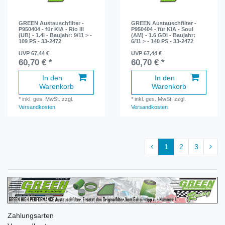
GREEN Austauschfilter -
GREEN Austauschfilter -
P950404 - für KIA - Rio III
P950404 - für KIA - Soul
(UB) - 1.4i - Baujahr: 9/11 > -
(AM) - 1.6 GDi - Baujahr:
109 PS - 33-2472
6/11 > - 140 PS - 33-2472
UVP 67,44 €
UVP 67,44 €
60,70 € *
60,70 € *
In den
In den
Warenkorb
Warenkorb
*
inkl. ges. MwSt.
zzgl.
*
inkl. ges. MwSt.
zzgl.
Versandkosten
Versandkosten
1
2
3
Zahlungsarten