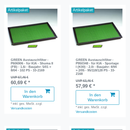
Artikelpaket
Artikelpaket
GREEN Austauschfilter -
GREEN Austauschfilter -
P606906 - für KIA - Shuma II
P950348 - für KIA - Sportage
(FB) - 1.6i - Baujahr: 5/01 >
I (K00) - 2.0i - Baujahr: 4/94
8/04 - 102 PS - 33-2169
> 2/05 - 95/118/128 PS - 33-
2168
UVP 67,46 €
UVP 63,46 €
60,69 € *
57,99 € *
In den
In den
Warenkorb
Warenkorb
*
inkl. ges. MwSt.
zzgl.
*
inkl. ges. MwSt.
zzgl.
Versandkosten
Versandkosten