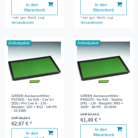
In den
In den
Warenkorb
Warenkorb
*
inkl. ges. MwSt.
zzgl.
*
inkl. ges. MwSt.
zzgl.
Versandkosten
Versandkosten
Artikelpaket
Artikelpaket
GREEN Austauschfilter -
GREEN Austauschfilter -
P372931 - für KIA - Cee`d I
P450270 - für KIA - Sephia
(ED) / Pro Cee`d - 2.0i -
(FA) - 1.6i - Baujahr: 9/93 >
Baujahr: 1/07 > 9/12 - 140 PS
10/97 - 80 PS - 33-2034
- 33-2380
UVP 67,44 €
UVP 69,63 €
61,49 € *
62,67 € *
In den
In den
Warenkorb