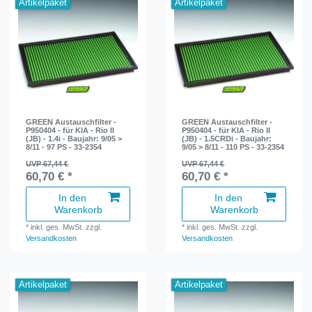
Artikelpaket
Artikelpaket
GREEN Austauschfilter -
GREEN Austauschfilter -
P950404 - für KIA - Rio II
P950404 - für KIA - Rio II
(JB) - 1.4i - Baujahr: 9/05 >
(JB) - 1.5CRDi - Baujahr:
8/11 - 97 PS - 33-2354
9/05 > 8/11 - 110 PS - 33-2354
UVP 67,44 €
UVP 67,44 €
60,70 € *
60,70 € *
In den
In den
Warenkorb
Warenkorb
*
inkl. ges. MwSt.
zzgl.
*
inkl. ges. MwSt.
zzgl.
Versandkosten
Versandkosten
Artikelpaket
Artikelpaket