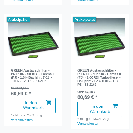
Artikelpaket
Artikelpaket
GREEN Austauschfilter -
GREEN Austauschfilter -
P606906 - für KIA - Carens II
P606906 - für KIA - Carens II
(FJ) - 1.8i - Baujahr: 7/02 >
(FJ) - 2.0CRDi Turbodiesel -
10/06 - 126 PS - 33-2169
Baujahr: 7/02 > 10/06 - 113
PS - 33-2169
UVP 67,46 €
UVP 67,46 €
60,69 € *
60,69 € *
In den
In den
Warenkorb
Warenkorb
*
inkl. ges. MwSt.
zzgl.
*
inkl. ges. MwSt.
zzgl.
Versandkosten
Versandkosten