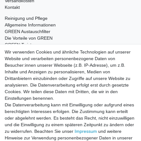
Versandkosten
Kontakt
Reinigung und Pflege
Allgemeine Informationen
GREEN Austauschfilter
Die Vorteile von GREEN
GREEN Twister
Wir verwenden Cookies und ähnliche Technologien auf unserer
Website und verarbeiten personenbezogene Daten von
Besucher:innen unserer Webseite (z.B. IP-Adresse), um z.B.
Impressum
Daten­schutz­erklärung
AGB
Inhalte und Anzeigen zu personalisieren, Medien von
Drittanbietern einzubinden oder Zugriffe auf unsere Website zu
analysieren. Die Datenverarbeitung erfolgt erst durch gesetzte
Barrierefreiheitserklärung
Widerrufs­recht
Cookies. Wir teilen diese Daten mit Dritten, die wir in den
Einstellungen benennen.
Die Datenverarbeitung kann mit Einwilligung oder aufgrund eines
Kontakt
Vertrag widerrufen
berechtigten Interesses erfolgen. Die Zustimmung kann erteilt
oder abgelehnt werden. Es besteht das Recht, nicht einzuwilligen
und die Einwilligung zu einem späteren Zeitpunkt zu ändern oder
zu widerrufen. Beachten Sie unser
Impressum
und weitere
© Copyright 2026 | Alle Rechte vorbehalten.
Hinweise zur Verwendung personenbezogener Daten in unserer