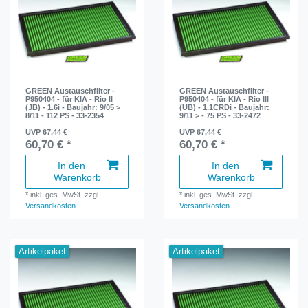
GREEN Austauschfilter -
GREEN Austauschfilter -
P950404 - für KIA - Rio II
P950404 - für KIA - Rio III
(JB) - 1.6i - Baujahr: 9/05 >
(UB) - 1.1CRDi - Baujahr:
8/11 - 112 PS - 33-2354
9/11 > - 75 PS - 33-2472
UVP 67,44 €
UVP 67,44 €
60,70 € *
60,70 € *
In den
In den
Warenkorb
Warenkorb
*
inkl. ges. MwSt.
zzgl.
*
inkl. ges. MwSt.
zzgl.
Versandkosten
Versandkosten
Artikelpaket
Artikelpaket