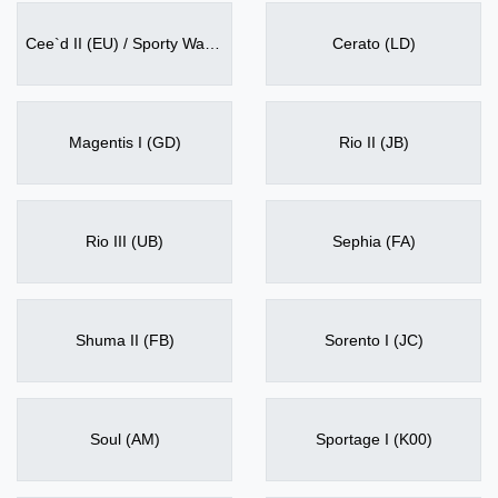
Cee`d II (EU) / Sporty Wagon II
Cerato (LD)
Magentis I (GD)
Rio II (JB)
Rio III (UB)
Sephia (FA)
Shuma II (FB)
Sorento I (JC)
Soul (AM)
Sportage I (K00)