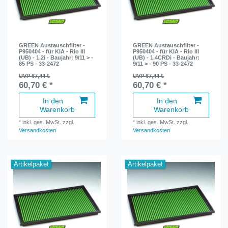
GREEN Austauschfilter -
GREEN Austauschfilter -
P950404 - für KIA - Rio III
P950404 - für KIA - Rio III
(UB) - 1.2i - Baujahr: 9/11 > -
(UB) - 1.4CRDi - Baujahr:
85 PS - 33-2472
9/11 > - 90 PS - 33-2472
UVP 67,44 €
UVP 67,44 €
60,70 € *
60,70 € *
In den
In den
Warenkorb
Warenkorb
*
inkl. ges. MwSt.
zzgl.
*
inkl. ges. MwSt.
zzgl.
Versandkosten
Versandkosten
Artikelpaket
Artikelpaket