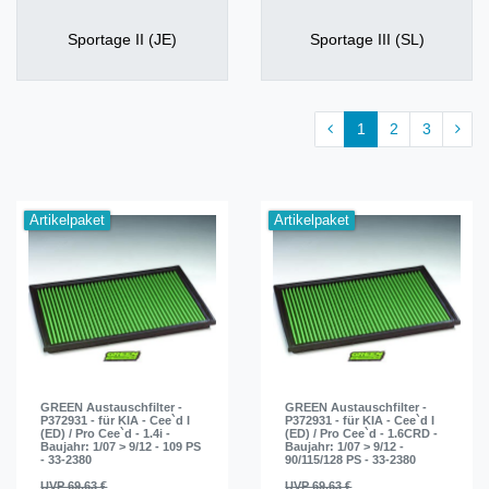
Sportage II (JE)
Sportage III (SL)
1
2
3
Artikelpaket
Artikelpaket
GREEN Austauschfilter -
GREEN Austauschfilter -
P372931 - für KIA - Cee`d I
P372931 - für KIA - Cee`d I
(ED) / Pro Cee`d - 1.4i -
(ED) / Pro Cee`d - 1.6CRD -
Baujahr: 1/07 > 9/12 - 109 PS
Baujahr: 1/07 > 9/12 -
- 33-2380
90/115/128 PS - 33-2380
UVP 69,63 €
UVP 69,63 €