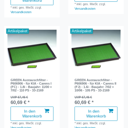
Warenkorb
*
inkl. ges. MwSt.
zzgl.
*
inkl. ges. MwSt.
zzgl.
Versandkosten
Versandkosten
Artikelpaket
Artikelpaket
GREEN Austauschfilter -
GREEN Austauschfilter -
P606906 - für KIA - Carens I
P606906 - für KIA - Carens II
(FC) - 1.8i - Baujahr: 11/00 >
(FJ) - 1.6i - Baujahr: 7/02 >
7/02 - 110 PS - 33-2169
10/06 - 105 PS - 33-2169
UVP 67,46 €
UVP 67,46 €
60,69 € *
60,69 € *
In den
In den
Warenkorb
Warenkorb
*
inkl. ges. MwSt.
zzgl.
*
inkl. ges. MwSt.
zzgl.
Versandkosten
Versandkosten