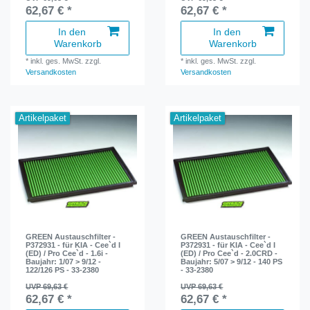
62,67 € *
62,67 € *
In den
In den
Warenkorb
Warenkorb
*
inkl. ges. MwSt.
zzgl.
*
inkl. ges. MwSt.
zzgl.
Versandkosten
Versandkosten
Artikelpaket
Artikelpaket
GREEN Austauschfilter -
GREEN Austauschfilter -
P372931 - für KIA - Cee`d I
P372931 - für KIA - Cee`d I
(ED) / Pro Cee`d - 1.6i -
(ED) / Pro Cee`d - 2.0CRD -
Baujahr: 1/07 > 9/12 -
Baujahr: 5/07 > 9/12 - 140 PS
122/126 PS - 33-2380
- 33-2380
UVP 69,63 €
UVP 69,63 €
62,67 € *
62,67 € *