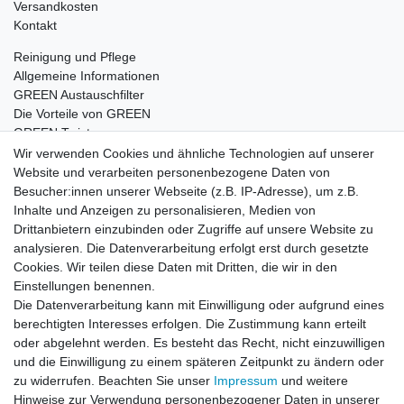
Versandkosten
Kontakt
Reinigung und Pflege
Allgemeine Informationen
GREEN Austauschfilter
Die Vorteile von GREEN
GREEN Twister
Wir verwenden Cookies und ähnliche Technologien auf unserer
Website und verarbeiten personenbezogene Daten von
Besucher:innen unserer Webseite (z.B. IP-Adresse), um z.B.
Impressum
Daten­schutz­erklärung
AGB
Inhalte und Anzeigen zu personalisieren, Medien von
Drittanbietern einzubinden oder Zugriffe auf unsere Website zu
analysieren. Die Datenverarbeitung erfolgt erst durch gesetzte
Barrierefreiheitserklärung
Widerrufs­recht
Cookies. Wir teilen diese Daten mit Dritten, die wir in den
Einstellungen benennen.
Die Datenverarbeitung kann mit Einwilligung oder aufgrund eines
Kontakt
Vertrag widerrufen
berechtigten Interesses erfolgen. Die Zustimmung kann erteilt
oder abgelehnt werden. Es besteht das Recht, nicht einzuwilligen
und die Einwilligung zu einem späteren Zeitpunkt zu ändern oder
zu widerrufen. Beachten Sie unser
Impressum
und weitere
© Copyright 2026 | Alle Rechte vorbehalten.
Hinweise zur Verwendung personenbezogener Daten in unserer