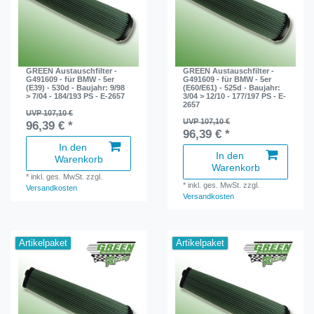
GREEN Austauschfilter -
GREEN Austauschfilter -
G491609 - für BMW - 5er
G491609 - für BMW - 5er
(E39) - 530d - Baujahr: 9/98
(E60/E61) - 525d - Baujahr:
> 7/04 - 184/193 PS - E-2657
3/04 > 12/10 - 177/197 PS - E-
2657
UVP 107,10 €
UVP 107,10 €
96,39 € *
96,39 € *
In den
In den
Warenkorb
Warenkorb
*
inkl. ges. MwSt.
zzgl.
*
inkl. ges. MwSt.
zzgl.
Versandkosten
Versandkosten
Artikelpaket
Artikelpaket