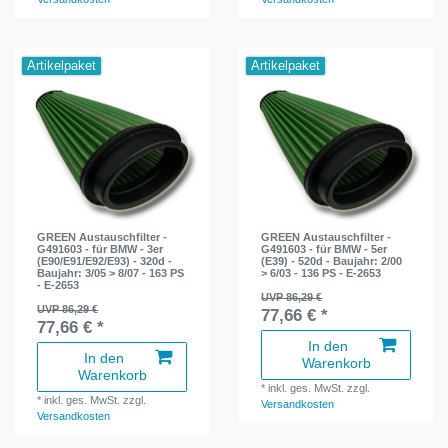
Artikelpaket
Artikelpaket
GREEN Austauschfilter -
GREEN Austauschfilter -
G491603 - für BMW - 3er
G491603 - für BMW - 5er
(E90/E91/E92/E93) - 320d -
(E39) - 520d - Baujahr: 2/00
Baujahr: 3/05 > 8/07 - 163 PS
> 6/03 - 136 PS - E-2653
- E-2653
UVP 86,29 €
UVP 86,29 €
77,66 € *
77,66 € *
In den
In den
Warenkorb
Warenkorb
*
inkl. ges. MwSt.
zzgl.
*
inkl. ges. MwSt.
zzgl.
Versandkosten
Versandkosten