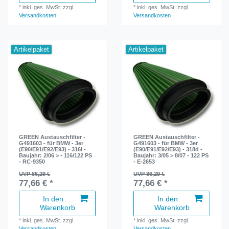
*
inkl. ges. MwSt.
zzgl.
*
inkl. ges. MwSt.
zzgl.
Versandkosten
Versandkosten
Artikelpaket
Artikelpaket
GREEN Austauschfilter -
GREEN Austauschfilter -
G491603 - für BMW - 3er
G491603 - für BMW - 3er
(E90/E91/E92/E93) - 316i -
(E90/E91/E92/E93) - 318d -
Baujahr: 2/06 > - 116/122 PS
Baujahr: 3/05 > 8/07 - 122 PS
- RC-9350
- E-2653
UVP 86,29 €
UVP 86,29 €
77,66 € *
77,66 € *
In den
In den
Warenkorb
Warenkorb
*
inkl. ges. MwSt.
zzgl.
*
inkl. ges. MwSt.
zzgl.
Versandkosten
Versandkosten