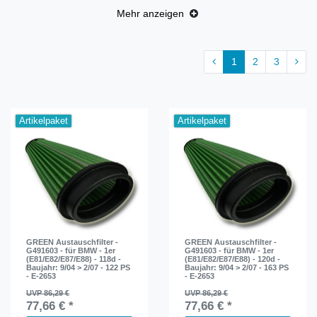
Mehr anzeigen
1
2
3
Artikelpaket
Artikelpaket
GREEN Austauschfilter -
GREEN Austauschfilter -
G491603 - für BMW - 1er
G491603 - für BMW - 1er
(E81/E82/E87/E88) - 118d -
(E81/E82/E87/E88) - 120d -
Baujahr: 9/04 > 2/07 - 122 PS
Baujahr: 9/04 > 2/07 - 163 PS
- E-2653
- E-2653
UVP 86,29 €
UVP 86,29 €
77,66 € *
77,66 € *