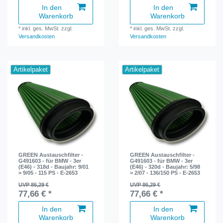
In den
In den
Warenkorb
Warenkorb
*
inkl. ges. MwSt.
zzgl.
*
inkl. ges. MwSt.
zzgl.
Versandkosten
Versandkosten
Artikelpaket
Artikelpaket
GREEN Austauschfilter -
GREEN Austauschfilter -
G491603 - für BMW - 3er
G491603 - für BMW - 3er
(E46) - 318d - Baujahr: 9/01
(E46) - 320d - Baujahr: 5/98
> 9/05 - 115 PS - E-2653
> 2/07 - 136/150 PS - E-2653
UVP 86,29 €
UVP 86,29 €
77,66 € *
77,66 € *
In den
In den
Warenkorb
Warenkorb