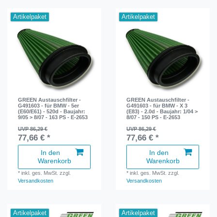
Artikelpaket
Artikelpaket
GREEN Austauschfilter -
GREEN Austauschfilter -
G491603 - für BMW - 5er
G491603 - für BMW - X 3
(E60/E61) - 520d - Baujahr:
(E83) - 2.0d - Baujahr: 1/04 >
9/05 > 8/07 - 163 PS - E-2653
8/07 - 150 PS - E-2653
UVP 86,29 €
UVP 86,29 €
77,66 € *
77,66 € *
In den
In den
Warenkorb
Warenkorb
*
inkl. ges. MwSt.
zzgl.
*
inkl. ges. MwSt.
zzgl.
Versandkosten
Versandkosten
Artikelpaket
Artikelpaket