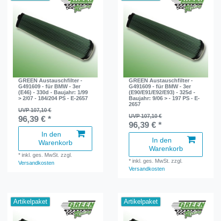
GREEN Austauschfilter -
GREEN Austauschfilter -
G491609 - für BMW - 3er
G491609 - für BMW - 3er
(E46) - 330d - Baujahr: 1/99
(E90/E91/E92/E93) - 325d -
> 2/07 - 184/204 PS - E-2657
Baujahr: 9/06 > - 197 PS - E-
2657
UVP 107,10 €
UVP 107,10 €
96,39 € *
96,39 € *
In den
In den
Warenkorb
Warenkorb
*
inkl. ges. MwSt.
zzgl.
*
inkl. ges. MwSt.
zzgl.
Versandkosten
Versandkosten
Artikelpaket
Artikelpaket