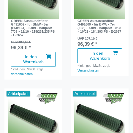
GREEN Austauschfilter -
GREEN Austauschfilter -
G491609 - für BMW - 5er
G491609 - für BMW - 7er
(E60/E61) - 530d - Baujahr:
(E38) - 730d - Baujahr: 10/98
7/03 > 12/10 - 218/231/235 PS
> 10/01 - 184/193 PS - E-2657
- E-2657
UVP 107,10 €
UVP 107,10 €
96,39 € *
96,39 € *
In den
In den
Warenkorb
Warenkorb
*
inkl. ges. MwSt.
zzgl.
*
inkl. ges. MwSt.
zzgl.
Versandkosten
Versandkosten
Artikelpaket
Artikelpaket