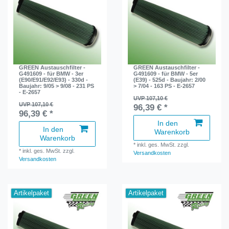
GREEN Austauschfilter -
GREEN Austauschfilter -
G491609 - für BMW - 3er
G491609 - für BMW - 5er
(E90/E91/E92/E93) - 330d -
(E39) - 525d - Baujahr: 2/00
Baujahr: 9/05 > 9/08 - 231 PS
> 7/04 - 163 PS - E-2657
- E-2657
UVP 107,10 €
UVP 107,10 €
96,39 € *
96,39 € *
In den
In den
Warenkorb
Warenkorb
*
inkl. ges. MwSt.
zzgl.
*
inkl. ges. MwSt.
zzgl.
Versandkosten
Versandkosten
Artikelpaket
Artikelpaket