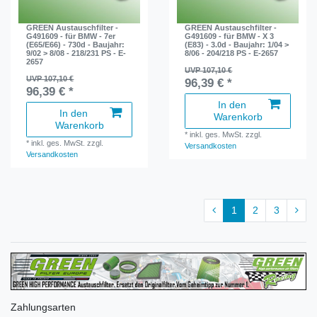
GREEN Austauschfilter -
GREEN Austauschfilter -
G491609 - für BMW - 7er
G491609 - für BMW - X 3
(E65/E66) - 730d - Baujahr:
(E83) - 3.0d - Baujahr: 1/04 >
9/02 > 8/08 - 218/231 PS - E-
8/06 - 204/218 PS - E-2657
2657
UVP 107,10 €
UVP 107,10 €
96,39 € *
96,39 € *
In den
In den
Warenkorb
Warenkorb
*
inkl. ges. MwSt.
zzgl.
*
inkl. ges. MwSt.
zzgl.
Versandkosten
Versandkosten
1
2
3
Zahlungsarten