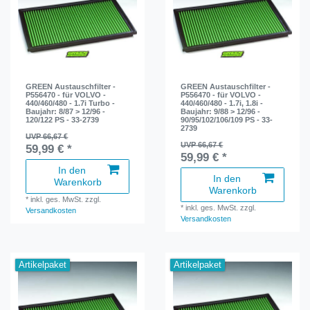
GREEN Austauschfilter -
GREEN Austauschfilter -
P556470 - für VOLVO -
P556470 - für VOLVO -
440/460/480 - 1.7i Turbo -
440/460/480 - 1.7i, 1.8i -
Baujahr: 8/87 > 12/96 -
Baujahr: 9/88 > 12/96 -
120/122 PS - 33-2739
90/95/102/106/109 PS - 33-
2739
UVP 66,67 €
UVP 66,67 €
59,99 € *
59,99 € *
In den
In den
Warenkorb
Warenkorb
*
inkl. ges. MwSt.
zzgl.
*
inkl. ges. MwSt.
zzgl.
Versandkosten
Versandkosten
Artikelpaket
Artikelpaket