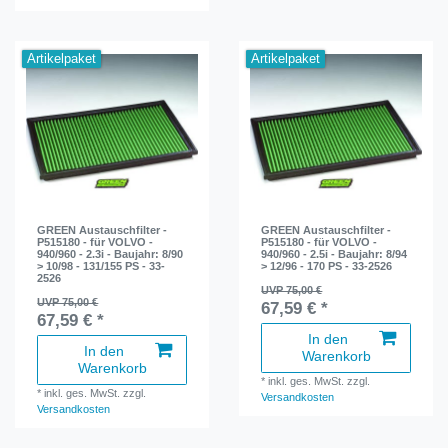
Artikelpaket
Artikelpaket
GREEN Austauschfilter -
GREEN Austauschfilter -
P515180 - für VOLVO -
P515180 - für VOLVO -
940/960 - 2.3i - Baujahr: 8/90
940/960 - 2.5i - Baujahr: 8/94
> 10/98 - 131/155 PS - 33-
> 12/96 - 170 PS - 33-2526
2526
UVP 75,00 €
UVP 75,00 €
67,59 € *
67,59 € *
In den
In den
Warenkorb
Warenkorb
*
inkl. ges. MwSt.
zzgl.
*
inkl. ges. MwSt.
zzgl.
Versandkosten
Versandkosten