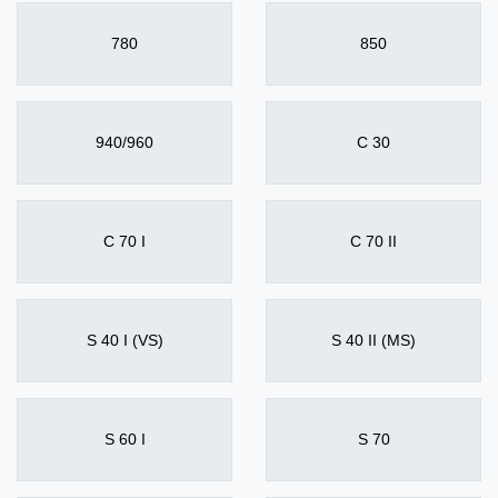
780
850
940/960
C 30
C 70 I
C 70 II
S 40 I (VS)
S 40 II (MS)
S 60 I
S 70