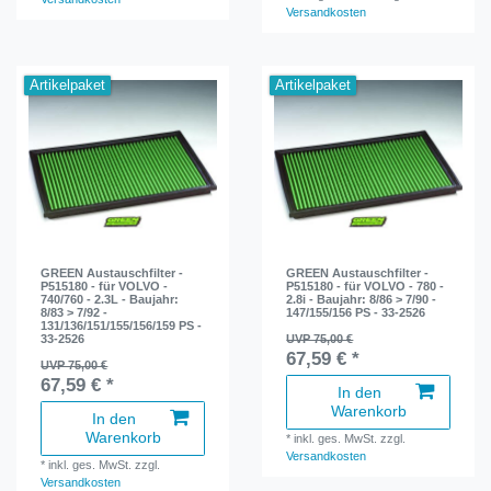
Versandkosten
Artikelpaket
Artikelpaket
GREEN Austauschfilter -
GREEN Austauschfilter -
P515180 - für VOLVO -
P515180 - für VOLVO - 780 -
740/760 - 2.3L - Baujahr:
2.8i - Baujahr: 8/86 > 7/90 -
8/83 > 7/92 -
147/155/156 PS - 33-2526
131/136/151/155/156/159 PS -
33-2526
UVP 75,00 €
67,59 € *
UVP 75,00 €
67,59 € *
In den
Warenkorb
In den
Warenkorb
*
inkl. ges. MwSt.
zzgl.
Versandkosten
*
inkl. ges. MwSt.
zzgl.
Versandkosten