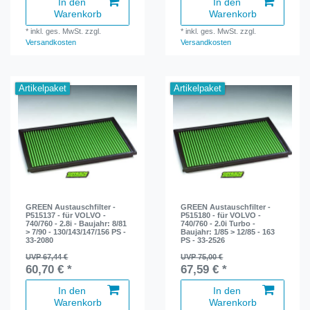
In den
In den
Warenkorb
Warenkorb
*
inkl. ges. MwSt.
zzgl.
*
inkl. ges. MwSt.
zzgl.
Versandkosten
Versandkosten
Artikelpaket
Artikelpaket
GREEN Austauschfilter -
GREEN Austauschfilter -
P515137 - für VOLVO -
P515180 - für VOLVO -
740/760 - 2.8i - Baujahr: 8/81
740/760 - 2.0i Turbo -
> 7/90 - 130/143/147/156 PS -
Baujahr: 1/85 > 12/85 - 163
33-2080
PS - 33-2526
UVP 67,44 €
UVP 75,00 €
60,70 € *
67,59 € *
In den
In den
Warenkorb
Warenkorb