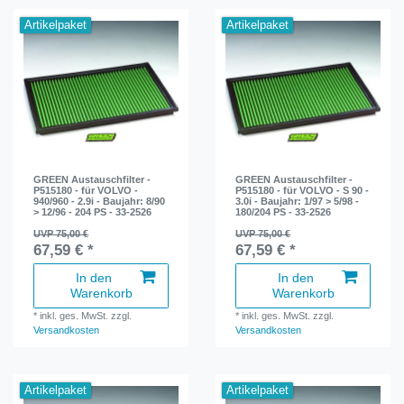
Artikelpaket
Artikelpaket
GREEN Austauschfilter -
GREEN Austauschfilter -
P515180 - für VOLVO -
P515180 - für VOLVO - S 90 -
940/960 - 2.9i - Baujahr: 8/90
3.0i - Baujahr: 1/97 > 5/98 -
> 12/96 - 204 PS - 33-2526
180/204 PS - 33-2526
UVP 75,00 €
UVP 75,00 €
67,59 € *
67,59 € *
In den
In den
Warenkorb
Warenkorb
*
inkl. ges. MwSt.
zzgl.
*
inkl. ges. MwSt.
zzgl.
Versandkosten
Versandkosten
Artikelpaket
Artikelpaket