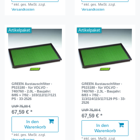
*
inkl. ges. MwSt.
zzgl.
*
inkl. ges. MwSt.
zzgl.
Versandkosten
Versandkosten
Artikelpaket
Artikelpaket
GREEN Austauschfilter -
GREEN Austauschfilter -
P515180 - für VOLVO -
P515180 - für VOLVO -
740/760 - 2.0L - Baujahr:
740/760 - 2.3L - Baujahr:
8/85 > 7/92 - 103/112/117/121
8/83 > 7/92 -
PS - 33-2526
113/114/115/117/129 PS - 33-
2526
UVP 75,00 €
UVP 75,00 €
67,59 € *
67,59 € *
In den
In den
Warenkorb
Warenkorb
*
inkl. ges. MwSt.
zzgl.
*
inkl. ges. MwSt.
zzgl.
Versandkosten