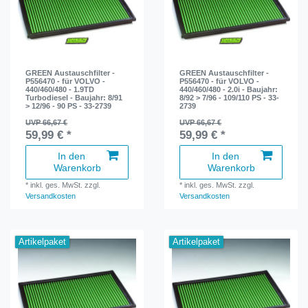
GREEN Austauschfilter -
GREEN Austauschfilter -
P556470 - für VOLVO -
P556470 - für VOLVO -
440/460/480 - 1.9TD
440/460/480 - 2.0i - Baujahr:
Turbodiesel - Baujahr: 8/91
8/92 > 7/96 - 109/110 PS - 33-
> 12/96 - 90 PS - 33-2739
2739
UVP 66,67 €
UVP 66,67 €
59,99 € *
59,99 € *
In den
In den
Warenkorb
Warenkorb
*
inkl. ges. MwSt.
zzgl.
*
inkl. ges. MwSt.
zzgl.
Versandkosten
Versandkosten
Artikelpaket
Artikelpaket