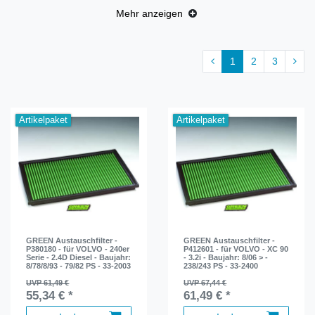
Mehr anzeigen
1
2
3
Artikelpaket
Artikelpaket
GREEN Austauschfilter -
GREEN Austauschfilter -
P380180 - für VOLVO - 240er
P412601 - für VOLVO - XC 90
Serie - 2.4D Diesel - Baujahr:
- 3.2i - Baujahr: 8/06 > -
8/78/8/93 - 79/82 PS - 33-2003
238/243 PS - 33-2400
UVP 61,49 €
UVP 67,44 €
55,34 € *
61,49 € *