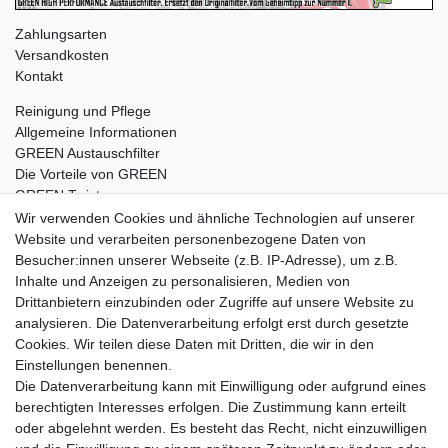
Zahlungsarten
Versandkosten
Kontakt
Reinigung und Pflege
Allgemeine Informationen
GREEN Austauschfilter
Die Vorteile von GREEN
GREEN Twister
Wir verwenden Cookies und ähnliche Technologien auf unserer
Website und verarbeiten personenbezogene Daten von
Besucher:innen unserer Webseite (z.B. IP-Adresse), um z.B.
Impressum
Daten­schutz­erklärung
AGB
Inhalte und Anzeigen zu personalisieren, Medien von
Drittanbietern einzubinden oder Zugriffe auf unsere Website zu
analysieren. Die Datenverarbeitung erfolgt erst durch gesetzte
Barrierefreiheitserklärung
Widerrufs­recht
Cookies. Wir teilen diese Daten mit Dritten, die wir in den
Einstellungen benennen.
Die Datenverarbeitung kann mit Einwilligung oder aufgrund eines
Kontakt
Vertrag widerrufen
berechtigten Interesses erfolgen. Die Zustimmung kann erteilt
oder abgelehnt werden. Es besteht das Recht, nicht einzuwilligen