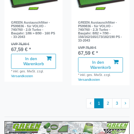
GREEN Austauschfilter -
GREEN Austauschfilter -
P599836 - für VOLVO -
P599836 - für VOLVO -
740/760 - 2.0i Turbo -
740/760 - 2.3i Turbo -
Baujahr: 1/86 > 8/90 - 160 PS
Baujahr: 8/82 > 7/90 -
- 33-2043
156/162/165/173/182/190 PS -
33-2043
UVP 75,00 €
UVP 75,00 €
67,59 € *
67,59 € *
In den
In den
Warenkorb
Warenkorb
*
inkl. ges. MwSt.
zzgl.
*
inkl. ges. MwSt.
zzgl.
Versandkosten
Versandkosten
1
2
3