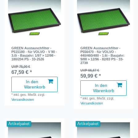
GREEN Austauschfilter -
GREEN Austauschfilter -
P515180 - für VOLVO - V 90 -
P556470 - für VOLVO -
3.0i - Baujahr: 1/97 > 12/98 -
440/460/480 - 1.6i - Baujahr:
180/204 PS - 33-2526
9/88 > 12/96 - 82/83 PS - 33-
2739
UVP 75,00 €
UVP 66,67 €
67,59 € *
59,99 € *
In den
In den
Warenkorb
Warenkorb
*
inkl. ges. MwSt.
zzgl.
*
inkl. ges. MwSt.
zzgl.
Versandkosten
Versandkosten
Artikelpaket
Artikelpaket