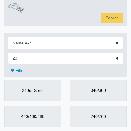
Search
Filter
240er Serie
340/360
440/460/480
740/760