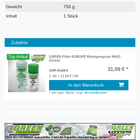
Gewicht
750 g
Inhalt
1 Stück
Zubehör
Top-Artikel
GREEN Filter EUROPE Reinigungsset NH01
(Grün)
31,09 € *
UVP 34,58 €
1
Kit
| 31,09 € / Kit
In den Warenkorb
*
inkl. ges. MwSt.
zzgl.
Versandkosten