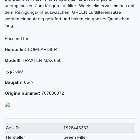
unempfindlich. Zum fälligen Luftfilter- Wechselintervall einfach mit
dem Reinigungs-Kit auswaschen. GREEN Luftfiltereinsätze
werden einbaufertig geliefert und halten ein ganzes Quadleben
lang.
Passend für:
Hersteller:
BOMBARDIER
Modell:
TRAXTER MAX 650
Typ:
650
Baujahr:
05->
Originalnummer:
707800072
Technisches
Wert
Art.-ID
1928446362
Merkmal
Hersteller
Green Filter