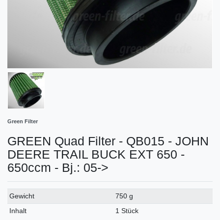
Green Filter
GREEN Quad Filter - QB015 - JOHN
DEERE TRAIL BUCK EXT 650 -
650ccm - Bj.: 05->
Technisches
Wert
Gewicht
750 g
Merkmal
Inhalt
1 Stück