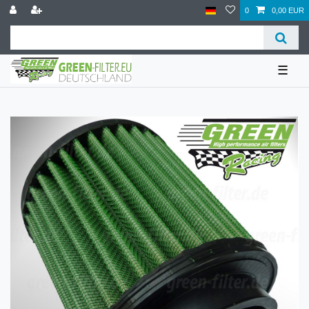
0
0,00 EUR
☰