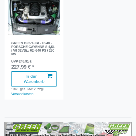
GREEN Direct-Kit - P548 -
PORSCHE CAYENNE S 4,5L
i V8 32VBj.: 02>340 PS / 250
kW
UVP 248,91 €
227,99 € *
In den
Warenkorb
*
inkl. ges. MwSt.
zzgl.
Versandkosten