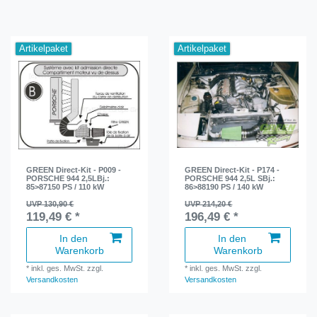
Artikelpaket
Artikelpaket
GREEN Direct-Kit - P009 -
GREEN Direct-Kit - P174 -
PORSCHE 944 2,5LBj.:
PORSCHE 944 2,5L SBj.:
85>87150 PS / 110 kW
86>88190 PS / 140 kW
UVP 130,90 €
UVP 214,20 €
119,49 € *
196,49 € *
In den
In den
Warenkorb
Warenkorb
*
inkl. ges. MwSt.
zzgl.
*
inkl. ges. MwSt.
zzgl.
Versandkosten
Versandkosten