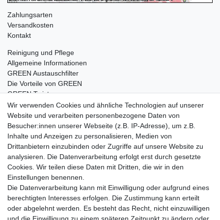
Zahlungsarten
Versandkosten
Kontakt
Reinigung und Pflege
Allgemeine Informationen
GREEN Austauschfilter
Die Vorteile von GREEN
GREEN Twister
Wir verwenden Cookies und ähnliche Technologien auf unserer
Website und verarbeiten personenbezogene Daten von
Besucher:innen unserer Webseite (z.B. IP-Adresse), um z.B.
Impressum
Daten­schutz­erklärung
AGB
Inhalte und Anzeigen zu personalisieren, Medien von
Drittanbietern einzubinden oder Zugriffe auf unsere Website zu
analysieren. Die Datenverarbeitung erfolgt erst durch gesetzte
Barrierefreiheitserklärung
Widerrufs­recht
Cookies. Wir teilen diese Daten mit Dritten, die wir in den
Einstellungen benennen.
Die Datenverarbeitung kann mit Einwilligung oder aufgrund eines
Kontakt
Vertrag widerrufen
berechtigten Interesses erfolgen. Die Zustimmung kann erteilt
oder abgelehnt werden. Es besteht das Recht, nicht einzuwilligen
und die Einwilligung zu einem späteren Zeitpunkt zu ändern oder