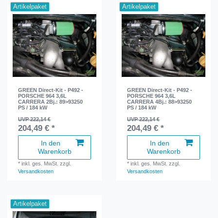
Artikelpaket
Artikelpaket
GREEN Direct-Kit - P492 -
GREEN Direct-Kit - P492 -
PORSCHE 964 3,6L
PORSCHE 964 3,6L
CARRERA 2Bj.: 89>93250
CARRERA 4Bj.: 88>93250
PS / 184 kW
PS / 184 kW
UVP 222,14 €
UVP 222,14 €
204,49 € *
204,49 € *
In den
In den
Warenkorb
Warenkorb
*
inkl. ges. MwSt.
zzgl.
*
inkl. ges. MwSt.
zzgl.
Versandkosten
Versandkosten
Artikelpaket