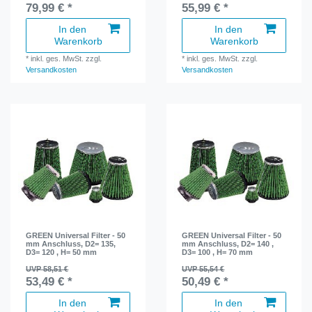
79,99 € *
55,99 € *
In den
In den
Warenkorb
Warenkorb
*
inkl. ges. MwSt.
zzgl.
*
inkl. ges. MwSt.
zzgl.
Versandkosten
Versandkosten
GREEN Universal Filter - 50
GREEN Universal Filter - 50
mm Anschluss, D2= 135,
mm Anschluss, D2= 140 ,
D3= 120 , H= 50 mm
D3= 100 , H= 70 mm
UVP 58,51 €
UVP 55,54 €
53,49 € *
50,49 € *
In den
In den