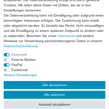
analysieren. Die Datenverarbeitung erfolgt erst durch gesetzte
Barrierefreiheitserklärung
Widerrufs­recht
Cookies. Wir teilen diese Daten mit Dritten, die wir in den
Einstellungen benennen.
Die Datenverarbeitung kann mit Einwilligung oder aufgrund eines
Kontakt
Vertrag widerrufen
berechtigten Interesses erfolgen. Die Zustimmung kann erteilt
oder abgelehnt werden. Es besteht das Recht, nicht einzuwilligen
und die Einwilligung zu einem späteren Zeitpunkt zu ändern oder
zu widerrufen. Beachten Sie unser
Impressum
und weitere
© Copyright 2026 | Alle Rechte vorbehalten.
Hinweise zur Verwendung personenbezogener Daten in unserer
Daten­schutz­erklärung
.
Essenziell
Externe Medien
PayPal
Funktional
Weitere Einstellungen
Alle akzeptieren
Alle ablehnen
Auswahl akzeptieren