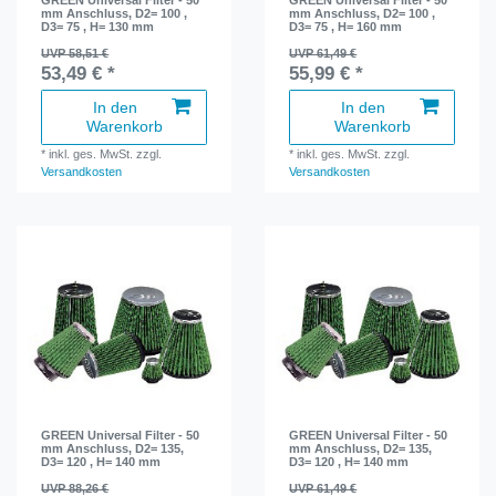
GREEN Universal Filter - 50
GREEN Universal Filter - 50
mm Anschluss, D2= 100 ,
mm Anschluss, D2= 100 ,
D3= 75 , H= 130 mm
D3= 75 , H= 160 mm
UVP 58,51 €
UVP 61,49 €
53,49 € *
55,99 € *
In den
In den
Warenkorb
Warenkorb
*
inkl. ges. MwSt.
zzgl.
*
inkl. ges. MwSt.
zzgl.
Versandkosten
Versandkosten
GREEN Universal Filter - 50
GREEN Universal Filter - 50
mm Anschluss, D2= 135,
mm Anschluss, D2= 135,
D3= 120 , H= 140 mm
D3= 120 , H= 140 mm
UVP 88,26 €
UVP 61,49 €