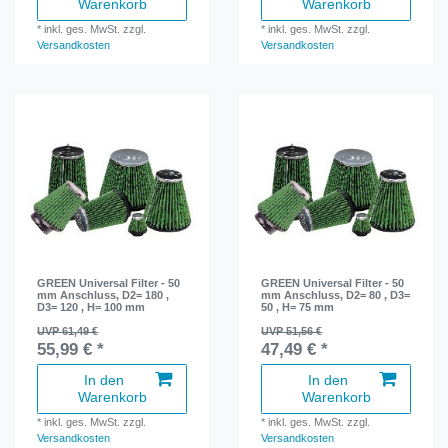
Warenkorb
Warenkorb
*
inkl. ges. MwSt.
zzgl.
*
inkl. ges. MwSt.
zzgl.
Versandkosten
Versandkosten
GREEN Universal Filter - 50
GREEN Universal Filter - 50
mm Anschluss, D2= 180 ,
mm Anschluss, D2= 80 , D3=
D3= 120 , H= 100 mm
50 , H= 75 mm
UVP 61,49 €
UVP 51,56 €
55,99 € *
47,49 € *
In den
In den
Warenkorb
Warenkorb
*
inkl. ges. MwSt.
zzgl.
*
inkl. ges. MwSt.
zzgl.
Versandkosten
Versandkosten