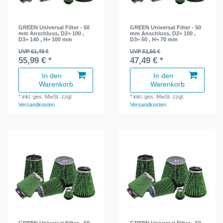
GREEN Universal Filter - 50
GREEN Universal Filter - 50
mm Anschluss, D2= 100 ,
mm Anschluss, D2= 100 ,
D3= 140 , H= 100 mm
D3= 50 , H= 70 mm
UVP 61,49 €
UVP 51,56 €
55,99 € *
47,49 € *
In den
In den
Warenkorb
Warenkorb
*
inkl. ges. MwSt.
zzgl.
*
inkl. ges. MwSt.
zzgl.
Versandkosten
Versandkosten