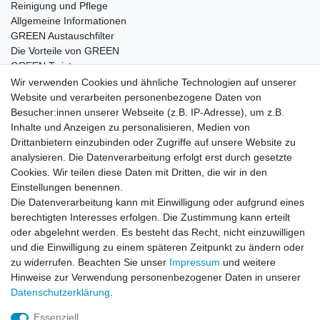
Reinigung und Pflege
Allgemeine Informationen
GREEN Austauschfilter
Die Vorteile von GREEN
GREEN Twister
Wir verwenden Cookies und ähnliche Technologien auf unserer
Website und verarbeiten personenbezogene Daten von
Besucher:innen unserer Webseite (z.B. IP-Adresse), um z.B.
Impressum
Daten­schutz­erklärung
AGB
Inhalte und Anzeigen zu personalisieren, Medien von
Drittanbietern einzubinden oder Zugriffe auf unsere Website zu
analysieren. Die Datenverarbeitung erfolgt erst durch gesetzte
Barrierefreiheitserklärung
Widerrufs­recht
Cookies. Wir teilen diese Daten mit Dritten, die wir in den
Einstellungen benennen.
Die Datenverarbeitung kann mit Einwilligung oder aufgrund eines
Kontakt
Vertrag widerrufen
berechtigten Interesses erfolgen. Die Zustimmung kann erteilt
oder abgelehnt werden. Es besteht das Recht, nicht einzuwilligen
und die Einwilligung zu einem späteren Zeitpunkt zu ändern oder
zu widerrufen. Beachten Sie unser
Impressum
und weitere
© Copyright 2026 | Alle Rechte vorbehalten.
Hinweise zur Verwendung personenbezogener Daten in unserer
Daten­schutz­erklärung
.
Essenziell