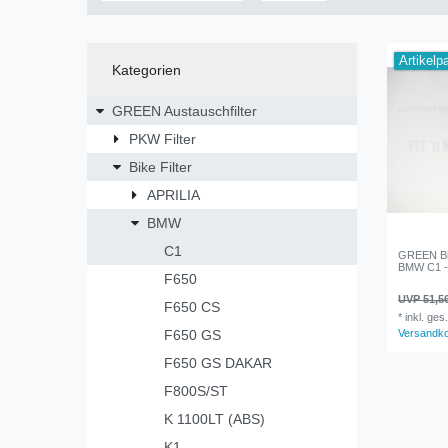
Artikelp
Kategorien
GREEN Austauschfilter
PKW Filter
Bike Filter
APRILIA
BMW
C1
GREEN Bik
BMW C1 - 
F650
UVP 51,5
F650 CS
*
inkl. ges
F650 GS
Versandk
F650 GS DAKAR
F800S/ST
K 1100LT (ABS)
K1