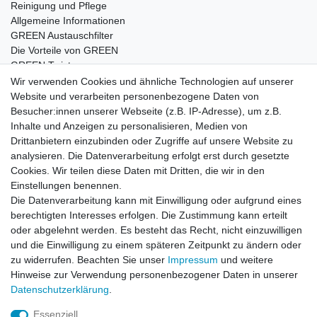
Reinigung und Pflege
Allgemeine Informationen
GREEN Austauschfilter
Die Vorteile von GREEN
GREEN Twister
Wir verwenden Cookies und ähnliche Technologien auf unserer
Website und verarbeiten personenbezogene Daten von
Besucher:innen unserer Webseite (z.B. IP-Adresse), um z.B.
Impressum
Daten­schutz­erklärung
AGB
Inhalte und Anzeigen zu personalisieren, Medien von
Drittanbietern einzubinden oder Zugriffe auf unsere Website zu
analysieren. Die Datenverarbeitung erfolgt erst durch gesetzte
Barrierefreiheitserklärung
Widerrufs­recht
Cookies. Wir teilen diese Daten mit Dritten, die wir in den
Einstellungen benennen.
Die Datenverarbeitung kann mit Einwilligung oder aufgrund eines
Kontakt
Vertrag widerrufen
berechtigten Interesses erfolgen. Die Zustimmung kann erteilt
oder abgelehnt werden. Es besteht das Recht, nicht einzuwilligen
und die Einwilligung zu einem späteren Zeitpunkt zu ändern oder
zu widerrufen. Beachten Sie unser
Impressum
und weitere
© Copyright 2026 | Alle Rechte vorbehalten.
Hinweise zur Verwendung personenbezogener Daten in unserer
Daten­schutz­erklärung
.
Essenziell