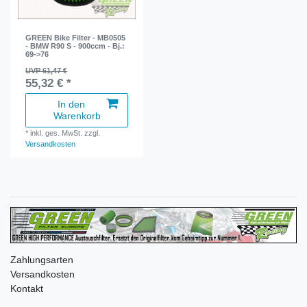
GREEN Bike Filter - MB0505
- BMW R90 S - 900ccm - Bj.:
69->76
UVP 61,47 €
55,32 € *
In den
Warenkorb
*
inkl. ges. MwSt.
zzgl.
Versandkosten
Zahlungsarten
Versandkosten
Kontakt