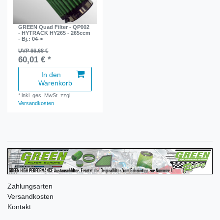
GREEN Quad Filter - QP002
- HYTRACK HY265 - 265ccm
- Bj.: 04->
UVP 66,68 €
60,01 € *
In den
Warenkorb
*
inkl. ges. MwSt.
zzgl.
Versandkosten
Zahlungsarten
Versandkosten
Kontakt