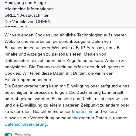
Reinigung und Pflege
Allgemeine Informationen
GREEN Austauschfilter
Die Vorteile von GREEN
GREEN Twister
Wir verwenden Cookies und ähnliche Technologien auf unserer
Website und verarbeiten personenbezogene Daten von
Besucher:innen unserer Webseite (z.B. IP-Adresse), um z.B.
Impressum
Daten­schutz­erklärung
AGB
Inhalte und Anzeigen zu personalisieren, Medien von
Drittanbietern einzubinden oder Zugriffe auf unsere Website zu
analysieren. Die Datenverarbeitung erfolgt erst durch gesetzte
Barrierefreiheitserklärung
Widerrufs­recht
Cookies. Wir teilen diese Daten mit Dritten, die wir in den
Einstellungen benennen.
Die Datenverarbeitung kann mit Einwilligung oder aufgrund eines
Kontakt
Vertrag widerrufen
berechtigten Interesses erfolgen. Die Zustimmung kann erteilt
oder abgelehnt werden. Es besteht das Recht, nicht einzuwilligen
und die Einwilligung zu einem späteren Zeitpunkt zu ändern oder
zu widerrufen. Beachten Sie unser
Impressum
und weitere
© Copyright 2026 | Alle Rechte vorbehalten.
Hinweise zur Verwendung personenbezogener Daten in unserer
Daten­schutz­erklärung
.
Essenziell