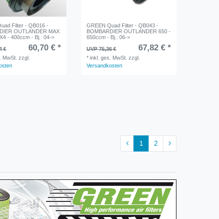
ad Filter - QB016 -
GREEN Quad Filter - QB043 -
DIER OUTLANDER MAX
BOMBARDIER OUTLANDER 650 -
4 - 400ccm - Bj.: 04->
650ccm - Bj.: 06->
60,70 € *
67,82 € *
4 €
UVP 75,36 €
s. MwSt.
zzgl.
*
inkl. ges. MwSt.
zzgl.
osten
Versandkosten
1
2