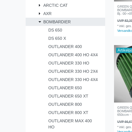
ARCTIC CAT
GREEN Qua
BOMBARDI
AXR
Bj.: 00->0
UVP 82,3
BOMBARDIER
*
inkl. ges
DS 650
Versandk
DS 650 X
OUTLANDER 400
Artikelp
OUTLANDER 400 HO 4X4
OUTLANDER 330 HO
OUTLANDER 330 HO 2X4
OUTLANDER 330 HO 4X4
OUTLANDER 650
OUTLANDER 650 XT
OUTLANDER 800
GREEN Qua
BOMBARD
OUTLANDER 800 XT
650ccm - B
OUTLANDER MAX 400
UVP 66,6
HO
*
inkl. ges
Versandk