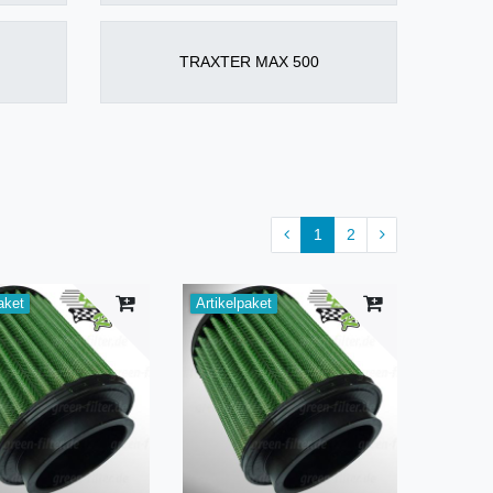
TRAXTER MAX 500
1
2
aket
Artikelpaket