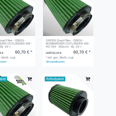
ad Filter - QB016 -
GREEN Quad Filter - QB016 -
IER OUTLANDER 400 -
BOMBARDIER OUTLANDER 400
Bj.: 03->
HO 4X4 - 400ccm - Bj.: 03->
60,70 € *
60,70 € *
4 €
UVP 67,44 €
s. MwSt.
zzgl.
*
inkl. ges. MwSt.
zzgl.
osten
Versandkosten
aket
Artikelpaket