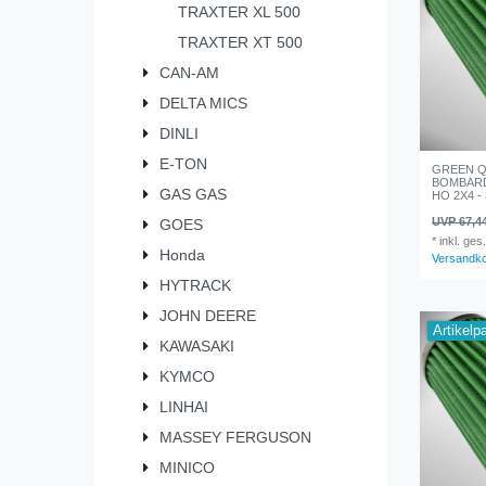
TRAXTER XL 500
TRAXTER XT 500
CAN-AM
DELTA MICS
DINLI
E-TON
GREEN Qua
BOMBARD
GAS GAS
HO 2X4 - 
UVP 67,4
GOES
*
inkl. ges
Honda
Versandk
HYTRACK
JOHN DEERE
Artikelp
KAWASAKI
KYMCO
LINHAI
MASSEY FERGUSON
MINICO