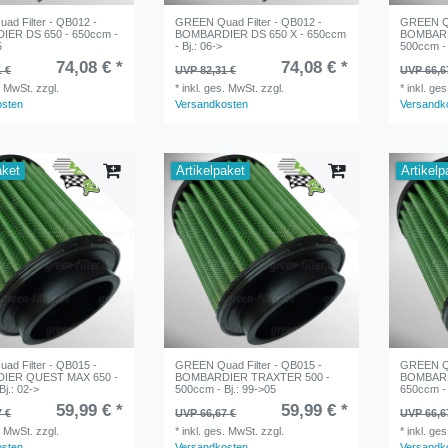
d Filter - QB012 -
GREEN Quad Filter - QB012 -
GREEN Qu
ER DS 650 - 650ccm -
BOMBARDIER DS 650 X - 650ccm
BOMBARD
5
- Bj.: 06->
500ccm - 
74,08 € *
74,08 € *
1 €
UVP 82,31 €
UVP 66,6
. MwSt.
zzgl.
*
inkl. ges. MwSt.
zzgl.
*
inkl. ge
osten
Versandkosten
Versandk
aket
Artikelpaket
Artikelp
d Filter - QB015 -
GREEN Quad Filter - QB015 -
GREEN Qu
IER QUEST MAX 650 -
BOMBARDIER TRAXTER 500 -
BOMBARD
j.: 02->
500ccm - Bj.: 99->05
650ccm - 
59,99 € *
59,99 € *
7 €
UVP 66,67 €
UVP 66,6
. MwSt.
zzgl.
*
inkl. ges. MwSt.
zzgl.
*
inkl. ge
osten
Versandkosten
Versandk