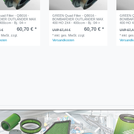
d Filter - QB016 -
GREEN Quad Filter - QB016 -
GREEN Qu
IER OUTLANDER MAX
BOMBARDIER OUTLANDER MAX
BOMBAR
400ccm - Bj.: 04->
400 HO 2X4 - 400ccm - Bj.: 04->
400 HO 4X
60,70 € *
60,70 € *
4 €
UVP 67,44 €
UVP 67,4
. MwSt.
zzgl.
*
inkl. ges. MwSt.
zzgl.
*
inkl. ge
osten
Versandkosten
Versandk