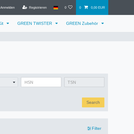
Anmelden
Registrieren
0
0
0,00 EUR
it
GREEN TWISTER
GREEN Zubehör
Search
Filter