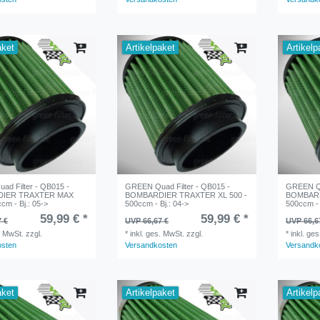
aket
Artikelpaket
Artikelp
d Filter - QB015 -
GREEN Quad Filter - QB015 -
GREEN Qu
IER TRAXTER MAX
BOMBARDIER TRAXTER XL 500 -
BOMBARD
cm - Bj.: 05->
500ccm - Bj.: 04->
500ccm - 
59,99 € *
59,99 € *
7 €
UVP 66,67 €
UVP 66,6
. MwSt.
zzgl.
*
inkl. ges. MwSt.
zzgl.
*
inkl. ge
osten
Versandkosten
Versandk
aket
Artikelpaket
Artikelp