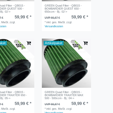
ad Filter - QB015 -
GREEN Quad Filter - QB015 -
IER QUEST 500 -
BOMBARDIER QUEST 650 -
Bj.: 02->
650ccm - Bj.: 02->
59,99 € *
59,99 € *
7 €
UVP 66,67 €
s. MwSt.
zzgl.
*
inkl. ges. MwSt.
zzgl.
osten
Versandkosten
aket
Artikelpaket
ad Filter - QB015 -
GREEN Quad Filter - QB015 -
IER TRAXTER 650 -
BOMBARDIER TRAXTER MAX
Bj.: 05->
500 - 500ccm - Bj.: 04->
59,99 € *
59,99 € *
7 €
UVP 66,67 €
s. MwSt.
zzgl.
*
inkl. ges. MwSt.
zzgl.
osten
Versandkosten