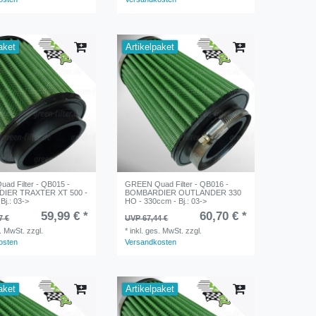
aket
Artikelpaket
ad Filter - QB015 -
GREEN Quad Filter - QB016 -
IER TRAXTER XT 500 -
BOMBARDIER OUTLANDER 330
Bj.: 03->
HO - 330ccm - Bj.: 03->
59,99 € *
60,70 € *
7 €
UVP 67,44 €
s. MwSt.
zzgl.
*
inkl. ges. MwSt.
zzgl.
osten
Versandkosten
aket
Artikelpaket