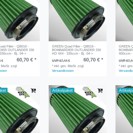
d Filter - QB016 -
GREEN Quad Filter - QB016 -
GREEN Qu
IER OUTLANDER 330
BOMBARDIER OUTLANDER 330
BOMBARD
330ccm - Bj.: 04->
HO 4X4 - 330ccm - Bj.: 04->
400ccm - 
60,70 € *
60,70 € *
4 €
UVP 67,44 €
UVP 67,4
. MwSt.
zzgl.
*
inkl. ges. MwSt.
zzgl.
*
inkl. ge
osten
Versandkosten
Versandk
aket
Artikelpaket
Artikelp