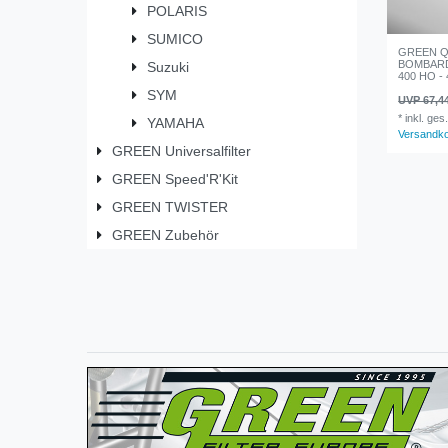
POLARIS
SUMICO
GREEN Qua
BOMBARD
Suzuki
400 HO - 
SYM
UVP 67,4
*
inkl. ges
YAMAHA
Versandk
GREEN Universalfilter
GREEN Speed'R'Kit
GREEN TWISTER
GREEN Zubehör