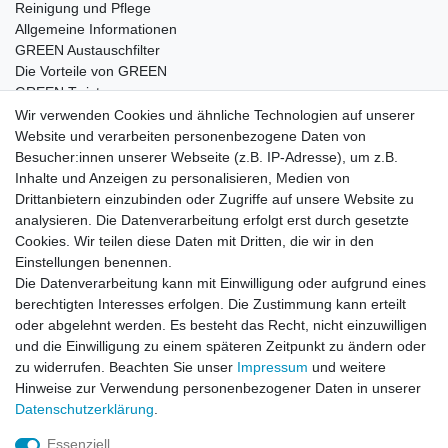
Reinigung und Pflege
Allgemeine Informationen
GREEN Austauschfilter
Die Vorteile von GREEN
GREEN Twister
Wir verwenden Cookies und ähnliche Technologien auf unserer
Website und verarbeiten personenbezogene Daten von
Besucher:innen unserer Webseite (z.B. IP-Adresse), um z.B.
Impressum
Daten­schutz­erklärung
AGB
Inhalte und Anzeigen zu personalisieren, Medien von
Drittanbietern einzubinden oder Zugriffe auf unsere Website zu
analysieren. Die Datenverarbeitung erfolgt erst durch gesetzte
Barrierefreiheitserklärung
Widerrufs­recht
Cookies. Wir teilen diese Daten mit Dritten, die wir in den
Einstellungen benennen.
Die Datenverarbeitung kann mit Einwilligung oder aufgrund eines
Kontakt
Vertrag widerrufen
berechtigten Interesses erfolgen. Die Zustimmung kann erteilt
oder abgelehnt werden. Es besteht das Recht, nicht einzuwilligen
und die Einwilligung zu einem späteren Zeitpunkt zu ändern oder
zu widerrufen. Beachten Sie unser
Impressum
und weitere
© Copyright 2026 | Alle Rechte vorbehalten.
Hinweise zur Verwendung personenbezogener Daten in unserer
Daten­schutz­erklärung
.
Essenziell