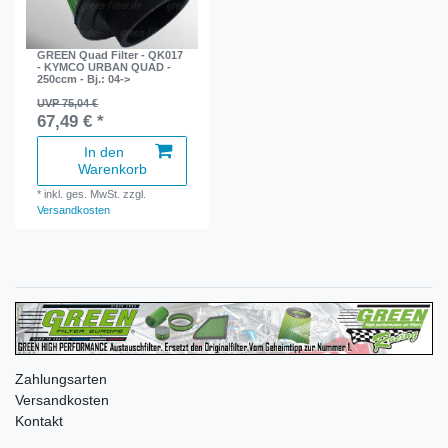
GREEN Quad Filter - QK017
- KYMCO URBAN QUAD -
250ccm - Bj.: 04->
UVP 75,04 €
67,49 € *
In den
Warenkorb
*
inkl. ges. MwSt.
zzgl.
Versandkosten
Zahlungsarten
Versandkosten
Kontakt