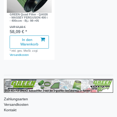
GREEN Quad Filter - QA026
- MASSEY FERGUSON 400 i
- 400ccm - Bj.: 98->05
UVP 64,60 €
58,09 € *
In den
Warenkorb
*
inkl. ges. MwSt.
zzgl.
Versandkosten
Zahlungsarten
Versandkosten
Kontakt