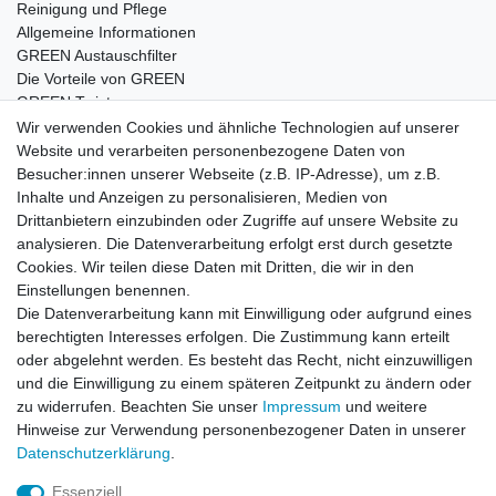
Reinigung und Pflege
Allgemeine Informationen
GREEN Austauschfilter
Die Vorteile von GREEN
GREEN Twister
Wir verwenden Cookies und ähnliche Technologien auf unserer
Website und verarbeiten personenbezogene Daten von
Besucher:innen unserer Webseite (z.B. IP-Adresse), um z.B.
Impressum
Daten­schutz­erklärung
AGB
Inhalte und Anzeigen zu personalisieren, Medien von
Drittanbietern einzubinden oder Zugriffe auf unsere Website zu
analysieren. Die Datenverarbeitung erfolgt erst durch gesetzte
Barrierefreiheitserklärung
Widerrufs­recht
Cookies. Wir teilen diese Daten mit Dritten, die wir in den
Einstellungen benennen.
Die Datenverarbeitung kann mit Einwilligung oder aufgrund eines
Kontakt
Vertrag widerrufen
berechtigten Interesses erfolgen. Die Zustimmung kann erteilt
oder abgelehnt werden. Es besteht das Recht, nicht einzuwilligen
und die Einwilligung zu einem späteren Zeitpunkt zu ändern oder
zu widerrufen. Beachten Sie unser
Impressum
und weitere
© Copyright 2026 | Alle Rechte vorbehalten.
Hinweise zur Verwendung personenbezogener Daten in unserer
Daten­schutz­erklärung
.
Essenziell