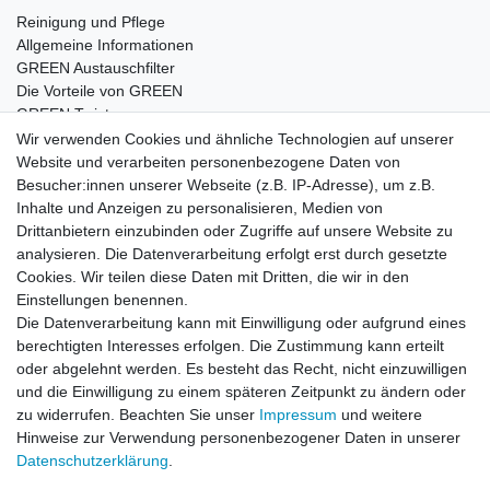
Reinigung und Pflege
Allgemeine Informationen
GREEN Austauschfilter
Die Vorteile von GREEN
GREEN Twister
Wir verwenden Cookies und ähnliche Technologien auf unserer
Website und verarbeiten personenbezogene Daten von
Besucher:innen unserer Webseite (z.B. IP-Adresse), um z.B.
Impressum
Daten­schutz­erklärung
AGB
Inhalte und Anzeigen zu personalisieren, Medien von
Drittanbietern einzubinden oder Zugriffe auf unsere Website zu
analysieren. Die Datenverarbeitung erfolgt erst durch gesetzte
Barrierefreiheitserklärung
Widerrufs­recht
Cookies. Wir teilen diese Daten mit Dritten, die wir in den
Einstellungen benennen.
Die Datenverarbeitung kann mit Einwilligung oder aufgrund eines
Kontakt
Vertrag widerrufen
berechtigten Interesses erfolgen. Die Zustimmung kann erteilt
oder abgelehnt werden. Es besteht das Recht, nicht einzuwilligen
und die Einwilligung zu einem späteren Zeitpunkt zu ändern oder
zu widerrufen. Beachten Sie unser
Impressum
und weitere
© Copyright 2026 | Alle Rechte vorbehalten.
Hinweise zur Verwendung personenbezogener Daten in unserer
Daten­schutz­erklärung
.