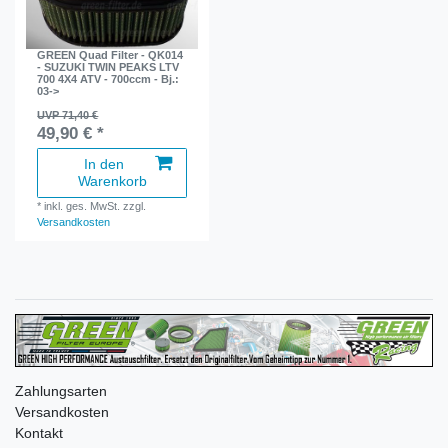
GREEN Quad Filter - QK014
- SUZUKI TWIN PEAKS LTV
700 4X4 ATV - 700ccm - Bj.:
03->
UVP 71,40 €
49,90 € *
In den
Warenkorb
*
inkl. ges. MwSt.
zzgl.
Versandkosten
Zahlungsarten
Versandkosten
Kontakt