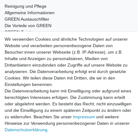
Reinigung und Pflege
Allgemeine Informationen
GREEN Austauschfilter
Die Vorteile von GREEN
GREEN Twister
Wir verwenden Cookies und ähnliche Technologien auf unserer
Website und verarbeiten personenbezogene Daten von
Besucher:innen unserer Webseite (z.B. IP-Adresse), um z.B.
Impressum
Daten­schutz­erklärung
AGB
Inhalte und Anzeigen zu personalisieren, Medien von
Drittanbietern einzubinden oder Zugriffe auf unsere Website zu
analysieren. Die Datenverarbeitung erfolgt erst durch gesetzte
Barrierefreiheitserklärung
Widerrufs­recht
Cookies. Wir teilen diese Daten mit Dritten, die wir in den
Einstellungen benennen.
Die Datenverarbeitung kann mit Einwilligung oder aufgrund eines
Kontakt
Vertrag widerrufen
berechtigten Interesses erfolgen. Die Zustimmung kann erteilt
oder abgelehnt werden. Es besteht das Recht, nicht einzuwilligen
und die Einwilligung zu einem späteren Zeitpunkt zu ändern oder
zu widerrufen. Beachten Sie unser
Impressum
und weitere
© Copyright 2026 | Alle Rechte vorbehalten.
Hinweise zur Verwendung personenbezogener Daten in unserer
Daten­schutz­erklärung
.