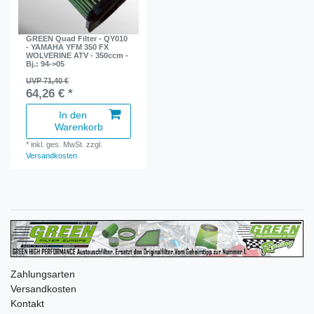
GREEN Quad Filter - QY010
- YAMAHA YFM 350 FX
WOLVERINE ATV - 350ccm -
Bj.: 94->05
UVP 71,40 €
64,26 € *
In den
Warenkorb
*
inkl. ges. MwSt.
zzgl.
Versandkosten
Zahlungsarten
Versandkosten
Kontakt